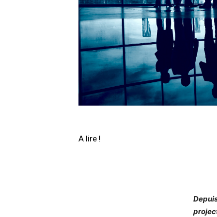
A lire !
Depuis
project