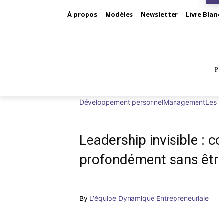
À propos
Modèles
Newsletter
Livre Blan
P
BUS
Développement personnel
Management
Les 
Leadership invisible :
profondément sans êtr
By
L'équipe Dynamique Entrepreneuriale