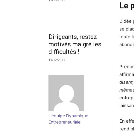
Le 
L’idée
se pla
Dirigeants, restez
toute 
motivés malgré les
abonde
difficultés !
13/12/2017
Prenon
affirma
disent,
mêmes
entrep
laissan
L'équipe Dynamique
En effe
Entrepreneuriale
rend p