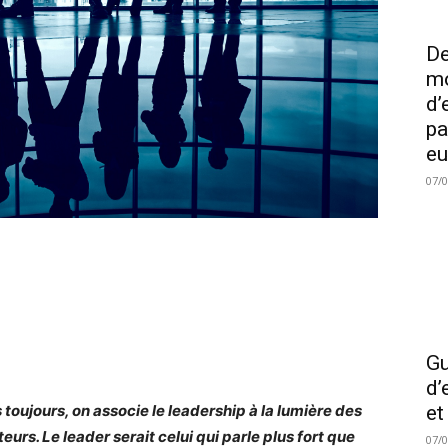
De
mo
d’
pa
eu
07/
Gu
d’
 toujours, on associe le leadership à la lumière des
et
eurs. Le leader serait celui qui parle plus fort que
07/