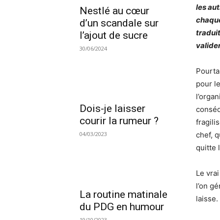
les au
Nestlé au cœur
chaque
d’un scandale sur
tradui
l’ajout de sucre
validen
30/06/2024
Pourta
pour l
l’organ
Dois-je laisser
conséqu
courir la rumeur ?
fragili
chef, q
04/03/2023
quitte 
Le vra
l’on gé
La routine matinale
laisse.
du PDG en humour
19/10/2023