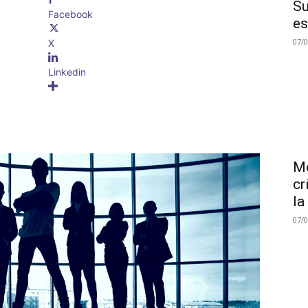
Su
Facebook
es
07/
X
Linkedin
Me
cr
la
07/