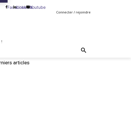
Facebook
Linkedin
Youtube
X
Connecter / rejoindre
 !
TING
GESTION
VENTE
PLUS
MORE
niers articles