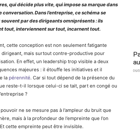
tres, qui décide plus vite, qui impose sa marque dans
 conversation. Dans l’entreprise, ce schéma se
t souvent par des dirigeants omniprésents : ils
t tout, interviennent sur tout, incarnent tout.
nt, cette conception est non seulement fatigante
e dirigeant, mais surtout contre-productive pour
Pa
isation. En effet, un leadership trop visible a deux
au
ences majeures : il étouffe les initiatives et il
06/
se la
pérennité
. Car si tout dépend de la présence du
ue reste-t-il lorsque celui-ci se tait, part en congé ou
l’entreprise ?
i pouvoir ne se mesure pas à l’ampleur du bruit que
nère, mais à la profondeur de l’empreinte que l’on
 Et cette empreinte peut être invisible.