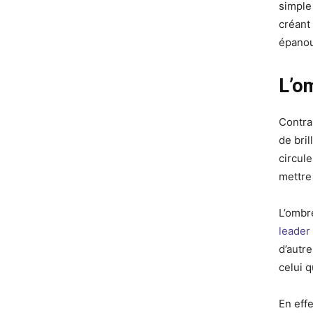
simple
créant 
épanou
L’o
Contra
de bri
circule
mettre 
L’ombr
leader 
d’autr
celui q
En effe