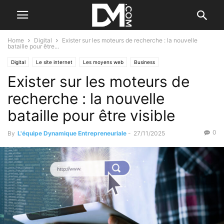
Home
Digital
Exister sur les moteurs de recherche : la nouvelle
bataille pour être...
Digital
Le site internet
Les moyens web
Business
Exister sur les moteurs de
Valorisation d'entreprise
recherche : la nouvelle
bataille pour être visible
0
By
L'équipe Dynamique Entrepreneuriale
-
27/11/2025