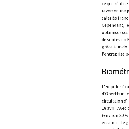
ce que réalise
reverser une p
salariés franç
Cependant, le 
optimiser ses
de ventes en E
grâce à un do
l’entreprise p
Biométr
L’ex-pôle sécu
d’Oberthur, le
circulation d
18 avril. Avec 
(environ 20 %)
en vente. Le g