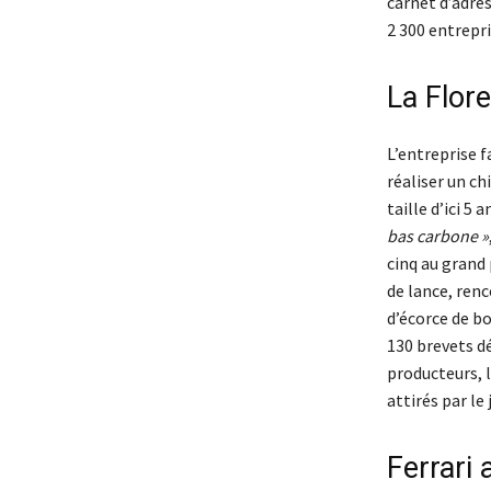
carnet d’adre
2 300 entrepr
La Flor
L’entreprise f
réaliser un ch
taille d’ici 5 
bas carbone »
cinq au grand 
de lance, ren
d’écorce de bo
130 brevets d
producteurs, 
attirés par le
Ferrari 