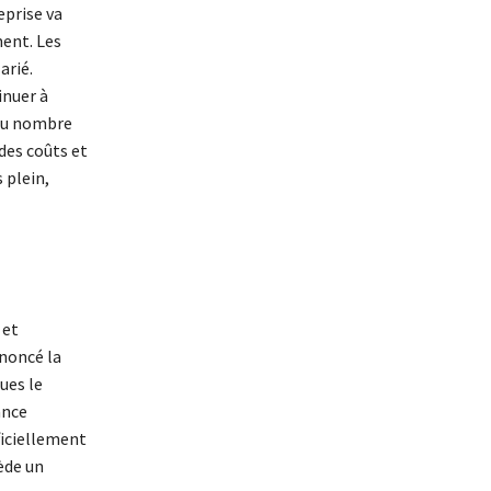
eprise va
ment. Les
arié.
inuer à
 du nombre
des coûts et
 plein,
 et
nnoncé la
ues le
ance
ficiellement
sède un