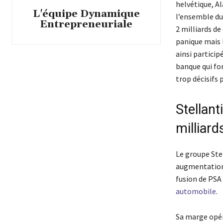
helvétique, Ala
L'équipe Dynamique
l’ensemble du
Entrepreneuriale
2 milliards de
panique mais 
ainsi particip
banque qui fon
trop décisifs p
Stellan
milliar
Le groupe Ste
augmentation 
fusion de PSA 
automobile
.
Sa marge opéra