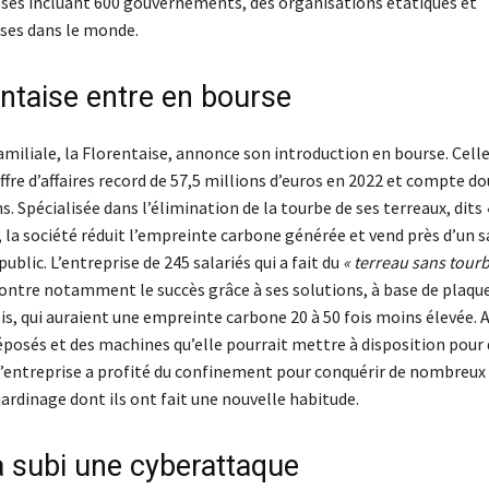
sses incluant 600 gouvernements, des organisations étatiques et
ises dans le monde.
entaise entre en bourse
amiliale, la Florentaise, annonce son introduction en bourse. Celle
iffre d’affaires record de 57,5 millions d’euros en 2022 et compte d
ans. Spécialisée dans l’élimination de la tourbe de ses terreaux, dits
, la société réduit l’empreinte carbone générée et vend près d’un s
public. L’entreprise de 245 salariés qui a fait du
« terreau sans tourb
contre notamment le succès grâce à ses solutions, à base de plaqu
is, qui auraient une empreinte carbone 20 à 50 fois moins élevée. 
éposés et des machines qu’elle pourrait mettre à disposition pour 
l’entreprise a profité du confinement pour conquérir de nombreux 
 jardinage dont ils ont fait une nouvelle habitude.
a subi une cyberattaque