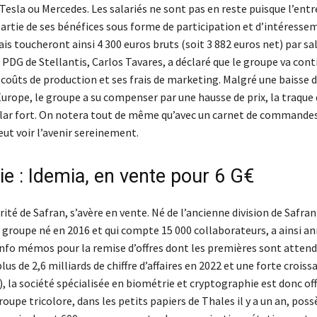
 Tesla ou Mercedes. Les salariés ne sont pas en reste puisque l’entr
artie de ses bénéfices sous forme de participation et d’intéresse
ais toucheront ainsi 4 300 euros bruts (soit 3 882 euros net) par sal
PDG de Stellantis, Carlos Tavares, a déclaré que le groupe va cont
 coûts de production et ses frais de marketing. Malgré une baisse
urope, le groupe a su compenser par une hausse de prix, la traque 
llar fort. On notera tout de même qu’avec un carnet de commandes
eut voir l’avenir sereinement.
ie : Idemia, en vente pour 6 G€
rité de Safran, s’avère en vente. Né de l’ancienne division de Safran
 groupe né en 2016 et qui compte 15 000 collaborateurs, a ainsi a
’info mémos pour la remise d’offres dont les premières sont attend
plus de 2,6 milliards de chiffre d’affaires en 2022 et une forte croiss
, la société spécialisée en biométrie et cryptographie est donc of
roupe tricolore, dans les petits papiers de Thales il y a un an, pos