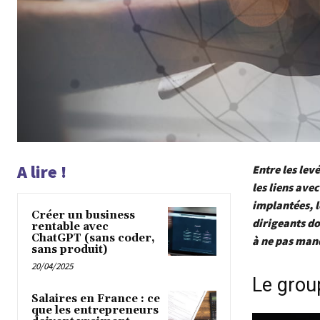
A lire !
Entre les lev
les liens ave
implantées, l
Créer un business
dirigeants do
rentable avec
ChatGPT (sans coder,
à ne pas man
sans produit)
20/04/2025
Le grou
Salaires en France : ce
que les entrepreneurs