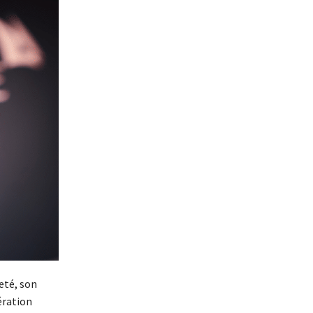
eté, son
ération