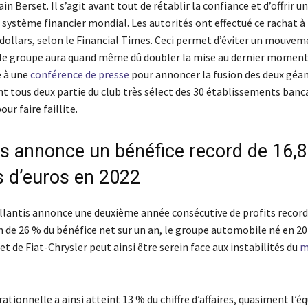
in Berset. Il s’agit avant tout de rétablir la confiance et d’offrir un
 système financier mondial. Les autorités ont effectué ce rachat à
 dollars, selon le Financial Times. Ceci permet d’éviter un mouvem
le groupe aura quand même dû doubler la mise au dernier moment.
é à une
conférence de presse
pour annoncer la fusion des deux géan
t tous deux partie du club très sélect des 30 établissements banca
our faire faillite.
tis annonce un bénéfice record de 16,8
ds d’euros en 2022
llantis annonce une deuxième année consécutive de profits record
de 26 % du bénéfice net sur un an, le groupe automobile né en 20
et de Fiat-Chrysler peut ainsi être serein face aux instabilités du
m
tionnelle a ainsi atteint 13 % du chiffre d’affaires, quasiment l’é