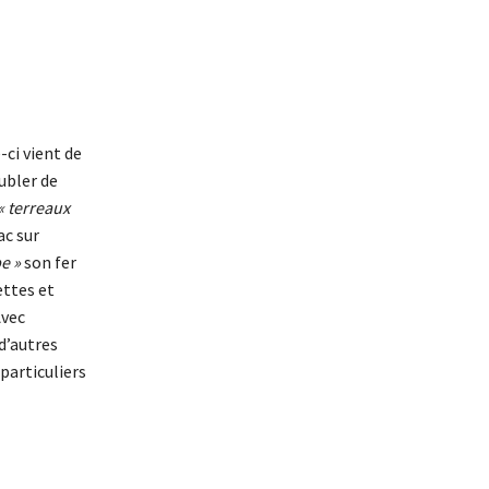
-ci vient de
oubler de
« terreaux
ac sur
e »
son fer
ettes et
Avec
d’autres
particuliers