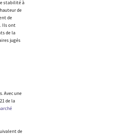
e stabilité à
 hauteur de
ent de
 Ils ont
ts de la
ires jugés
s. Avec une
21 de la
arché
quivalent de