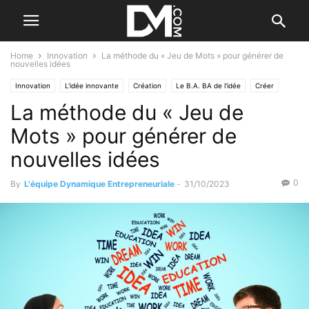
Home
Innovation
La méthode du « Jeu de Mots » pour générer de
nouvelles idées
Innovation
L'idée innovante
Création
Le B.A. BA de l'idée
Créer
La méthode du « Jeu de
Le B.A. BA de la stratégie
Trouver votre idée
Mots » pour générer de
nouvelles idées
0
By
L'équipe Dynamique Entrepreneuriale
-
31/10/2023