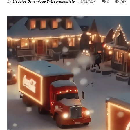
By
L'équipe Dynamique Entrepreneuriale
09/03/2025
0
2690