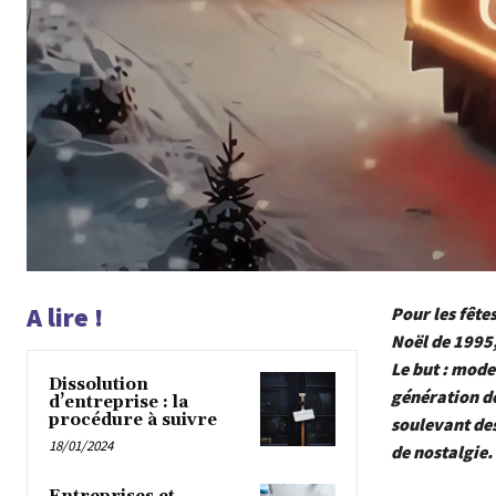
A lire !
Pour les fêtes
Noël de 1995, 
Le but : mode
Dissolution
génération de
d’entreprise : la
procédure à suivre
soulevant des
18/01/2024
de nostalgie.