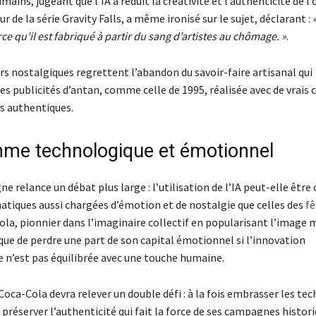
mains, jugeant que l’IA a réduit la créativité et l’authenticité de l
ur de la série Gravity Falls, a même ironisé sur le sujet, déclarant :
rce qu’il est fabriqué à partir du sang d’artistes au chômage. »
.
s nostalgiques regrettent l’abandon du savoir-faire artisanal qui
les publicités d’antan, comme celle de 1995, réalisée avec de vrais
s authentiques.
mme technologique et émotionnel
 relance un débat plus large : l’utilisation de l’IA peut-elle êtr
atiques aussi chargées d’émotion et de nostalgie que celles des
fê
la, pionnier dans l’imaginaire collectif en popularisant l’image
que de perdre une part de son capital émotionnel si l’innovation
 n’est pas équilibrée avec une touche humaine.
 Coca-Cola devra relever un double défi : à la fois embrasser les te
préserver l’authenticité qui fait la force de ses campagnes histori