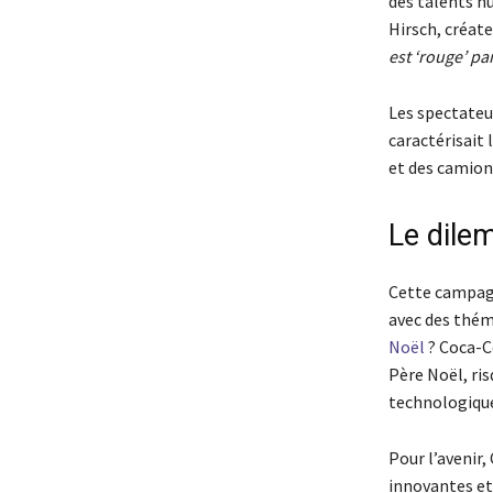
des talents hu
Hirsch, créate
est ‘rouge’ pa
Les spectateur
caractérisait 
et des camion
Le dile
Cette campagne
avec des thém
Noël
? Coca-Co
Père Noël, ris
technologique
Pour l’avenir,
innovantes et 