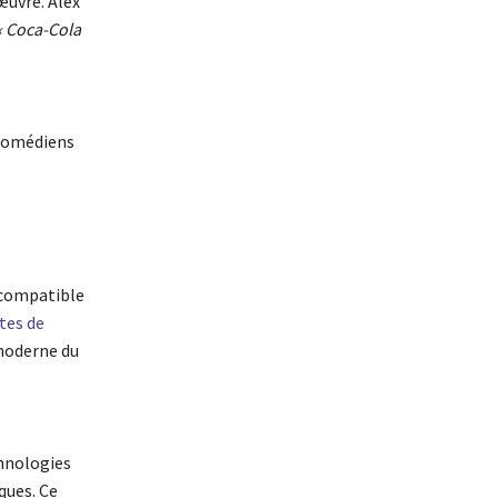
’œuvre. Alex
« Coca-Cola
 comédiens
e compatible
tes de
 moderne du
chnologies
ques. Ce