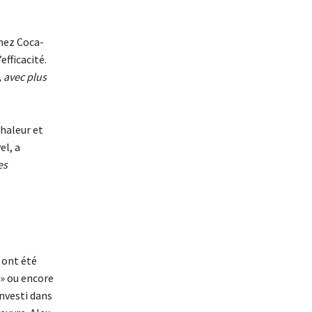
chez Coca-
efficacité.
, avec plus
chaleur et
el, a
es
 ont été
h » ou encore
nvesti dans