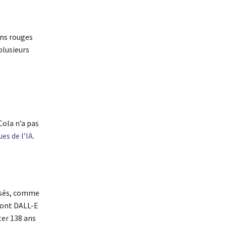
ons rouges
plusieurs
ola n’a pas
es de l’IA
.
lisés, comme
 dont DALL-E
ter 138 ans