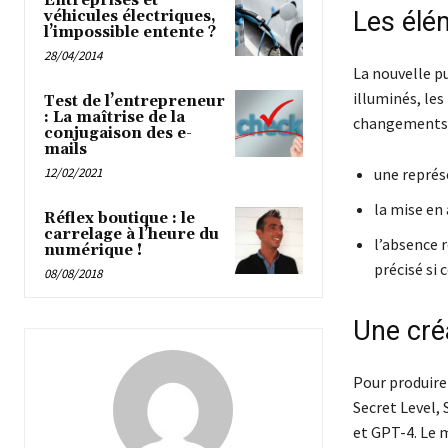
Entreprises et
Les élé
véhicules électriques,
l’impossible entente ?
28/04/2014
La nouvelle p
illuminés, le
Test de l’entrepreneur
: La maîtrise de la
changements n
conjugaison des e-
mails
12/02/2021
une représ
la mise en 
Réflex boutique : le
carrelage à l’heure du
l’absence 
numérique !
précisé si
08/08/2018
Une cré
Pour produire
Secret Level, 
et GPT-4. Le m