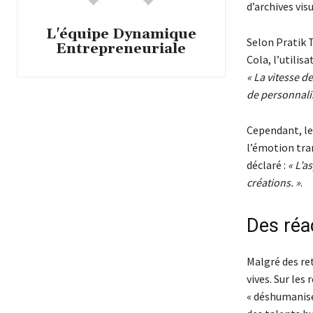
d’archives vis
L'équipe Dynamique
Selon Pratik 
Entrepreneuriale
Cola, l’utilisa
« La vitesse d
de personnalis
Cependant, les
l’émotion tran
déclaré :
« L’a
créations. »
.
Des réa
Malgré des ret
vives. Sur les 
« déshumanisé