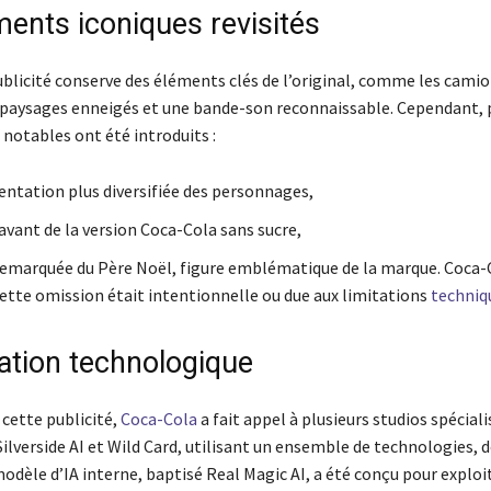
ments iconiques revisités
ublicité conserve des éléments clés de l’original, comme les cami
s paysages enneigés et une bande-son reconnaissable. Cependant, 
otables ont été introduits :
entation plus diversifiée des personnages,
avant de la version Coca-Cola sans sucre,
remarquée du Père Noël, figure emblématique de la marque. Coca-C
 cette omission était intentionnelle ou due aux limitations
techniqu
ation technologique
 cette publicité,
Coca-Cola
a fait appel à plusieurs studios spécia
Silverside AI et Wild Card, utilisant un ensemble de technologies,
odèle d’IA interne, baptisé Real Magic AI, a été conçu pour exploi