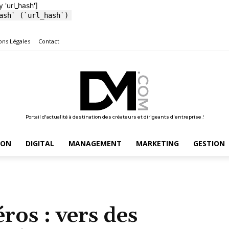
y 'url_hash']
ash` (`url_hash`)
ons Légales
Contact
Portail d'actualité à destination des créateurs et dirigeants d'entreprise !
ION
DIGITAL
MANAGEMENT
MARKETING
GESTION
ros : vers des