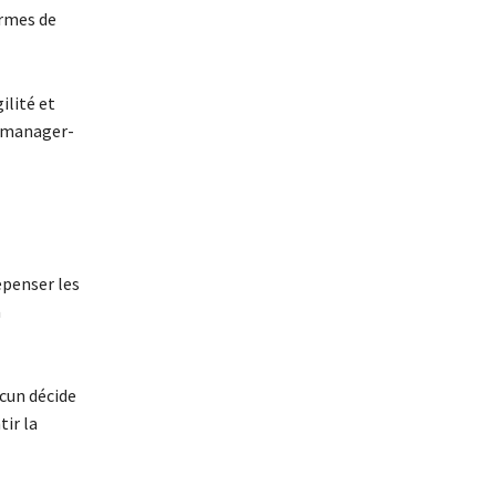
ermes de
lité et
ns manager-
epenser les
a
cun décide
ir la