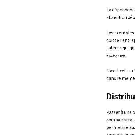
La dépendance 
absent ou déb
Les exemples a
quitte l’entre
talents qui qu
excessive.
Face à cette r
dans le même p
Distribu
Passer à une o
courage straté
permettre aux 
connaissance 