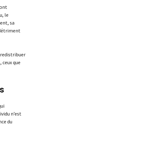
sont
, le
ent, sa
 détriment
redistribuer
, ceux que
s
qui
vidu n’est
nce du