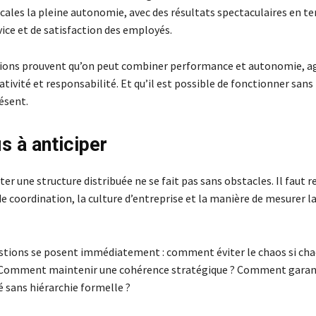
ocales la pleine autonomie, avec des résultats spectaculaires en t
vice et de satisfaction des employés.
ions prouvent qu’on peut combiner performance et autonomie, agi
éativité et responsabilité. Et qu’il est possible de fonctionner sa
ésent.
s à anticiper
ter une structure distribuée ne se fait pas sans obstacles. Il faut r
 coordination, la culture d’entreprise et la manière de mesurer l
stions se posent immédiatement : comment éviter le chaos si cha
 Comment maintenir une cohérence stratégique ? Comment garant
é sans hiérarchie formelle ?