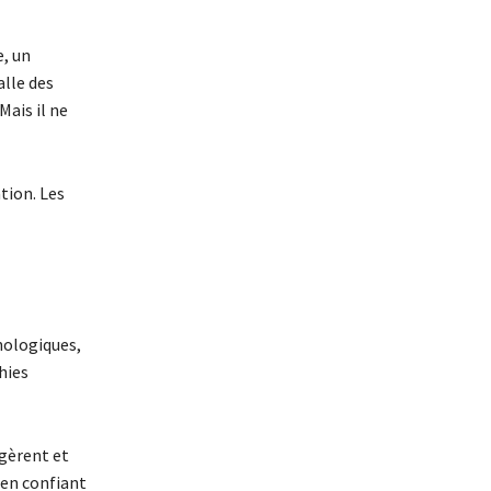
e, un
alle des
Mais il ne
tion. Les
nologiques,
hies
-gèrent et
 en confiant