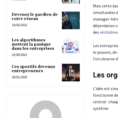
Mais cette épo
simultanées et
Devenez le gardien de
votre réseau
manager-héros
14/02/2012
dépendance cré
des
véritables
Les algorithmes
mettent la panique
Les entreprise
dans les entreprises
le pouvoir, de
23/09/2021
l’on observe d
Ces sportifs devenus
entrepreneurs
Les org
30/01/2020
L’idée est simp
fonctionne de
central : chaq
système.