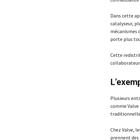
Dans cette app
catalyseur, plu
mécanismes de 
porte plus tou
Cette redistri
collaborateur
L’exemp
Plusieurs ent
comme Valve o
traditionnell
Chez Valve, le
prennent des 