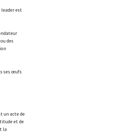
 leader est
fondateur
 ou des
ion
us ses œufs
t un acte de
titude et de
t la