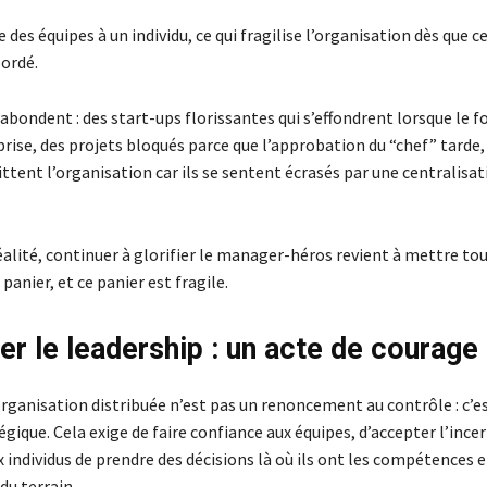
des équipes à un individu, ce qui fragilise l’organisation dès que ce
ordé.
bondent : des start-ups florissantes qui s’effondrent lorsque le 
prise, des projets bloqués parce que l’approbation du “chef” tarde,
ittent l’organisation car ils se sentent écrasés par une centralisat
éalité, continuer à glorifier le manager-héros revient à mettre to
anier, et ce panier est fragile.
er le leadership : un acte de courage
rganisation distribuée n’est pas un renoncement au contrôle : c’es
gique. Cela exige de faire confiance aux équipes, d’accepter l’incer
individus de prendre des décisions là où ils ont les compétences e
du terrain.