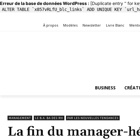
Erreur de la base de données WordPress :
[Duplicate entry '' for ke
ALTER TABLE `x857vRLfU_blc_links` ADD UNIQUE KEY `url_h
À propos
Modèles
Newsletter
Livre Blanc
Menti
BUSINESS
CRÉAT
MANAGEMENT
LE B.A. BA DES RH
PAR LES NOUVELLES TENDANCES
La fin du manager-hé