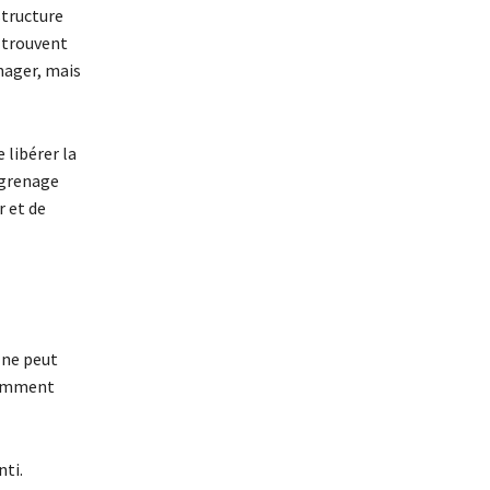
structure
e trouvent
anager, mais
libérer la
ngrenage
r et de
 ne peut
stamment
ti.