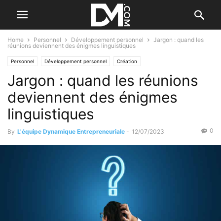
Home
Personnel
Développement personnel
Jargon : quand les
réunions deviennent des énigmes linguistiques
Personnel
Développement personnel
Création
Jargon : quand les réunions
Se former / Se faire accompagner
deviennent des énigmes
linguistiques
0
By
L'équipe Dynamique Entrepreneuriale
-
12/07/2023