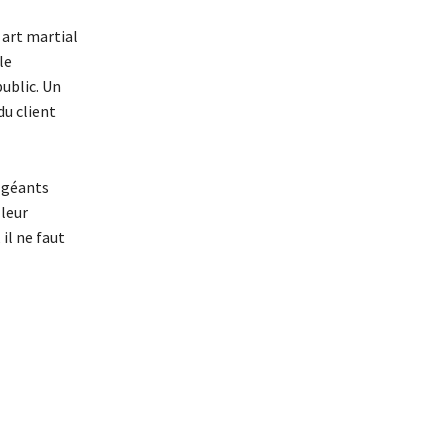
 art martial
le
ublic. Un
du client
, géants
leur
il ne faut