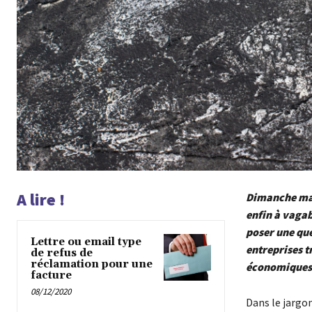
A lire !
Dimanche mati
enfin à vagab
poser une que
Lettre ou email type
entreprises t
de refus de
réclamation pour une
économiques 
facture
08/12/2020
Dans le jargon