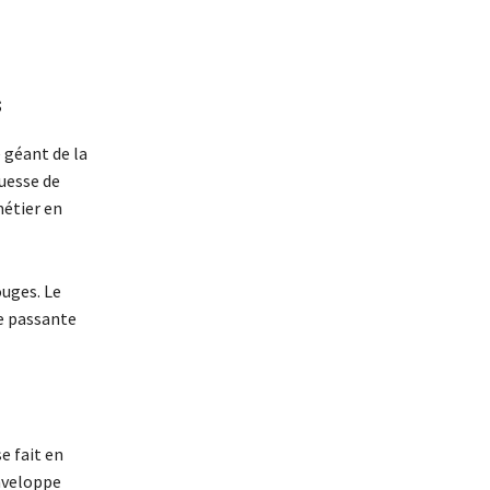
s
e géant de la
ouesse de
métier en
ouges. Le
e passante
e fait en
enveloppe