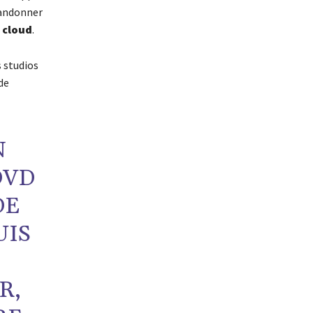
abandonner
 cloud
.
s studios
de
N
DVD
DE
UIS
R,