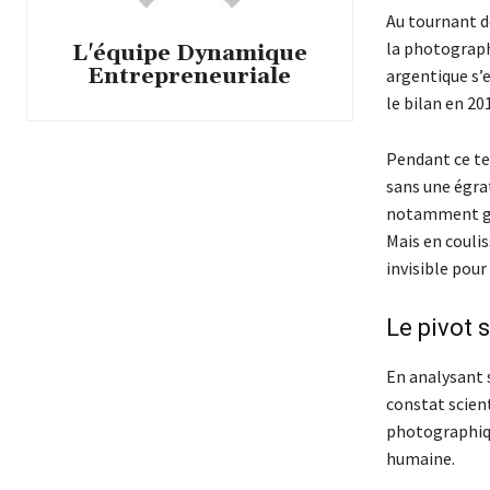
Au tournant d
la photographi
L'équipe Dynamique
Entrepreneuriale
argentique s’
le bilan en 20
Pendant ce tem
sans une égrat
notamment gr
Mais en coulis
invisible pou
Le pivot s
En analysant 
constat scient
photographiqu
humaine.