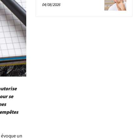
04/08/2026
autorise
our se
nes
 tempêtes
t évoque un