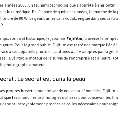
es années 2000, un tsunami technologique s’apprête à engloutir l’
e : le numérique. En l’espace de quelques années, le marché de la 
effondre de 90 %. Le géant américain Kodak, englué dans ses certi
12.
ps, son rival historique, le japonais
Fujifilm
, traverse la tempê
ignure. Pour le grand public, Fujifilm est resté une marque liée à 
âce à ses appareils photo instantanés
Instax
adoptés par la géné
ses, le véritable moteur de la survie de l’entreprise est ailleurs. 
r le photographe amateur.
ecret : Le secret est dans la peau
ses propres brevets pour trouver de nouveaux débouchés, Fujifilm 
ifique fascinant : les technologies utilisées pour concevoir les fil
es sont incroyablement proches de celles nécessaires pour soign