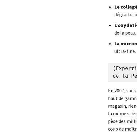
Le collagè
dégradatio
L’oxydati
de la peau.
La micron
ultra-fine.
[Experti
En 2007, sans 
haut de gamm
magasin, rien 
la même scienc
pèse des milli
coup de maître