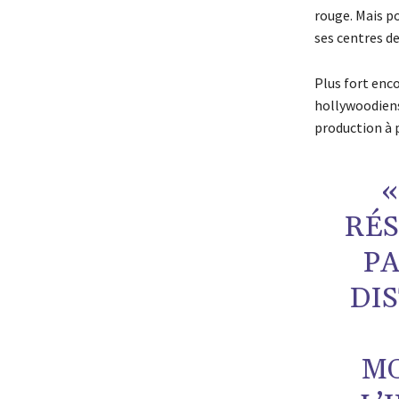
rouge. Mais po
ses centres d
Plus fort enco
hollywoodiens 
production à p
«
RÉS
PA
DI
MO