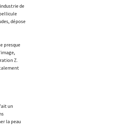
industrie de
pellicule
tudes, dépose
te presque
l’image,
ration Z.
Totalement
fait un
ms
er la peau