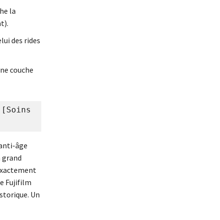
he la
t).
ui des rides
une couche
[Soins 
anti-âge
 grand
 exactement
e Fujifilm
istorique. Un