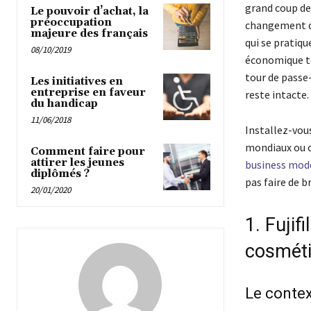
grand coup de
Le pouvoir d’achat, la
préoccupation
changement de
majeure des français
qui se pratiqu
08/10/2019
économique to
tour de passe-
Les initiatives en
entreprise en faveur
reste intacte.
du handicap
11/06/2018
Installez-vous
mondiaux ou c
Comment faire pour
attirer les jeunes
business mod
diplômés ?
pas faire de b
20/01/2020
1. Fujif
cosmét
Le contex