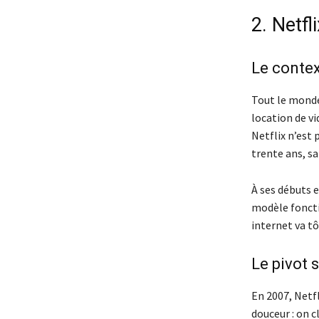
2. Netfl
Le contex
Tout le monde
location de vi
Netflix n’est 
trente ans, s
À ses débuts e
modèle foncti
internet va tô
Le pivot s
En 2007, Netfl
douceur : on c