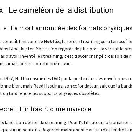
ix : Le caméléon de la distribution
te : La mort annoncée des formats physique
 connaît l’histoire de
Netflix
, le roi du streaming qui a terrassé l
déos Blockbuster. Mais si l’on regarde de plus près, la véritable pr
pas d’avoir inventé le streaming, c’est d’avoir changé trois fois de 
ans jamais perdre son abonné de vue.
n 1997, Netflix envoie des DVD par la poste dans des enveloppes r
onne bien, mais Reed Hastings, son cofondateur, sait que la band
t ou tard rendre les supports physiques obsolètes.
ecret : L’infrastructure invisible
ix lance son option de streaming. Pour l’utilisateur, la transition s
lique sur un bouton « Regarder maintenant » au lieu d’attendre l’