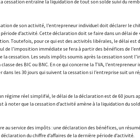
 la cessation entraîne la liquidation de tout son solde suivi du r
ation de son activité, l’entrepreneur individuel doit déclarer le chif
 période d’activité. Cette déclaration doit se faire dans un délai de 
ion. Toutefois, pour ce qui est des activités libérales, le délai est d
lcul de l’imposition immédiate se fera à partir des bénéfices de l’en
de la cessation. Les seuls impôts soumis après la cessation sont l’i
 classe des BIC ou BNC. En ce qui concerne la TVA, l’entrepreneur i
er dans les 30 jours qui suivent la cessation si l’entreprise suit un r
un régime réel simplifié, le délai de la déclaration est de 60 jours a
est à noter que la cessation d’activité amène à la liquidation du sol
tre au service des impôts : une déclaration des bénéfices, un résu
 déclaration du chiffre d’affaires de la dernière période d’activité.