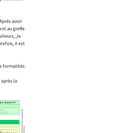
 Après avoir
nt au greffe
lleurs, ,le
efois, il est
s formalités
 après la