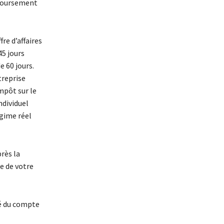
emboursement
fre d’affaires
45 jours
e 60 jours.
treprise
mpôt sur le
ndividuel
égime réel
près la
de de votre
mé du compte