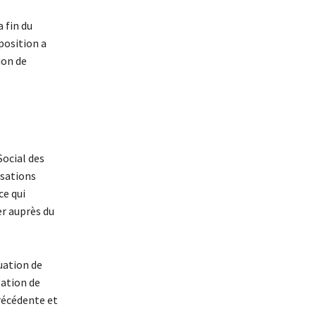
 fin du
mposition a
ion de
Social des
isations
ce qui
er auprès du
tuation de
sation de
précédente et