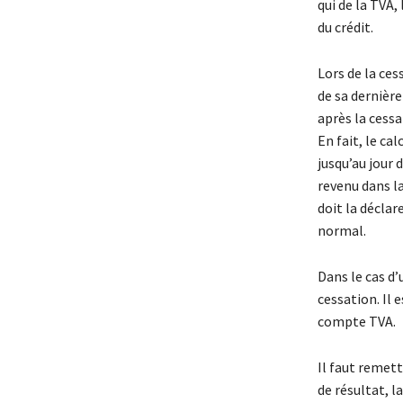
qui de la TVA,
du crédit.
Lors de la cess
de sa dernière
après la cessat
En fait, le ca
jusqu’au jour 
revenu dans la
doit la déclar
normal.
Dans le cas d’
cessation. Il 
compte TVA.
Il faut remet
de résultat, la