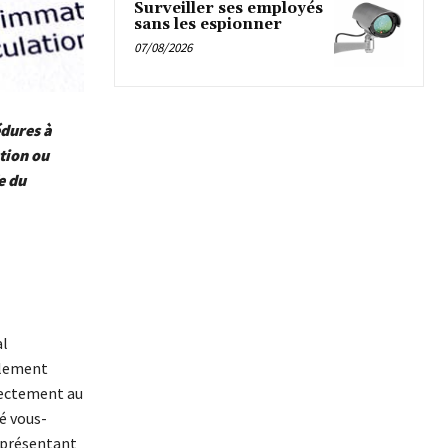
Surveiller ses employés
sans les espionner
07/08/2026
édures à
ution ou
e du
al
alement
irectement au
né vous-
eprésentant