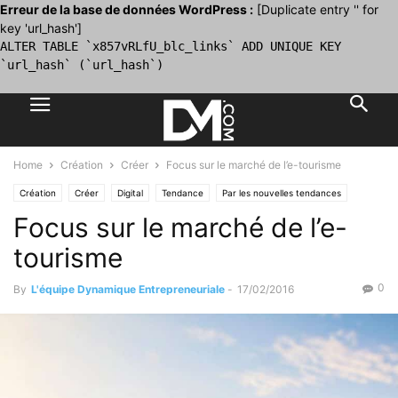
Erreur de la base de données WordPress :
[Duplicate entry '' for
key 'url_hash']
ALTER TABLE `x857vRLfU_blc_links` ADD UNIQUE KEY
`url_hash` (`url_hash`)
Home
Création
Créer
Focus sur le marché de l’e-tourisme
Création
Créer
Digital
Tendance
Par les nouvelles tendances
Focus sur le marché de l’e-
tourisme
0
By
L'équipe Dynamique Entrepreneuriale
-
17/02/2016