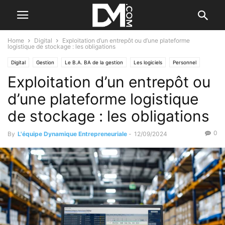
Home
Digital
Exploitation d’un entrepôt ou d’une plateforme
logistique de stockage : les obligations
Digital
Gestion
Le B.A. BA de la gestion
Les logiciels
Personnel
Exploitation d’un entrepôt ou
Santé et bien-être
d’une plateforme logistique
de stockage : les obligations
0
By
L'équipe Dynamique Entrepreneuriale
-
12/09/2024