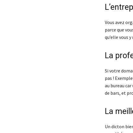
L’entrep
Vous avez org
parce que vous
qu’elle vous y 
La prof
Si votre domai
pas ! Exemple 
au bureau car
de bars, et pr
La meill
Un dicton bien