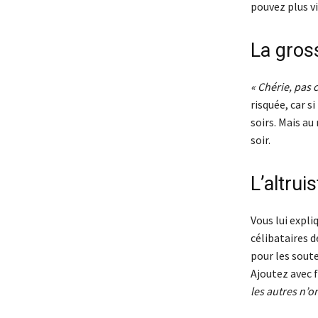
pouvez plus vi
La gros
« Chérie, pas 
risquée, car s
soirs. Mais au
soir.
L’altruis
Vous lui expl
célibataires d
pour les sout
Ajoutez avec 
les autres n’on