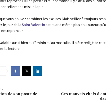
alors reprochez lui sa petite erreur commise il y a deux ans où votr
cidentellement mis un lapin.
que vous pouvez combiner les excuses. Mais veillez à toujours reste
r le jour de la
Saint Valentin
est quand même plus douloureux qu’un
 entrepreneur.
t valable aussi bien au féminin qu’au masculin. Il a été rédigé de ce
er la lecture.
er
nt
tion de son poste de
Ces mauvais chefs d’en
dan