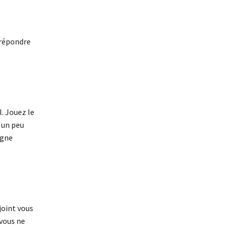
 répondre
l. Jouez le
 un peu
ègne
joint vous
 vous ne