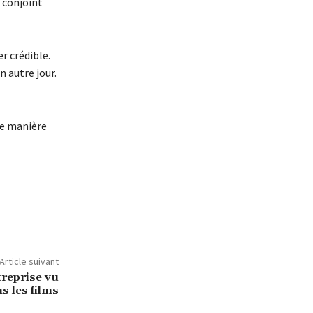
e conjoint
r crédible.
 autre jour.
tte manière
Article suivant
treprise vu
s les films