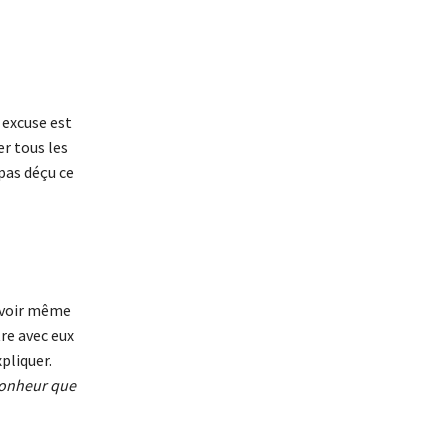
 excuse est
er tous les
 pas déçu ce
 (voir même
tre avec eux
pliquer.
bonheur que