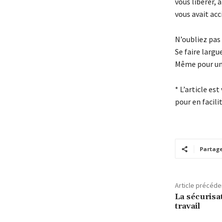
vous libérer, 
vous avait ac
N’oubliez pas 
Se faire largue
Même pour un
* L’article es
pour en facilit
Partag
Article précéde
La sécurisa
travail