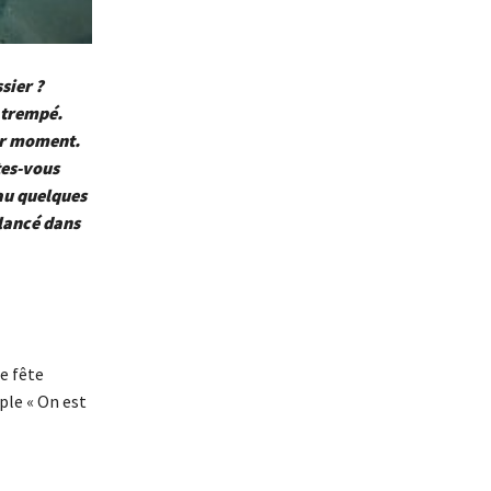
sier ?
r trempé.
ier moment.
tes-vous
eau quelques
 lancé dans
e fête
ple « On est