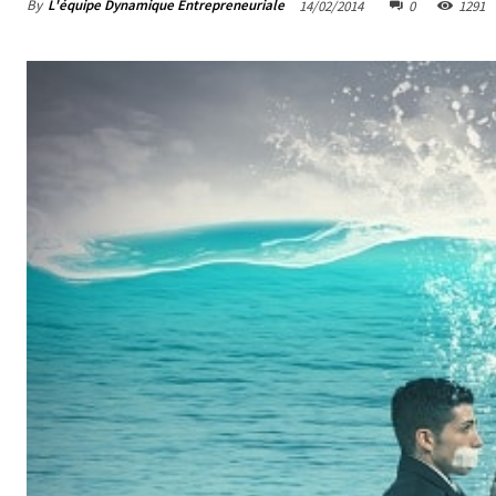
By
L'équipe Dynamique Entrepreneuriale
14/02/2014
0
1291