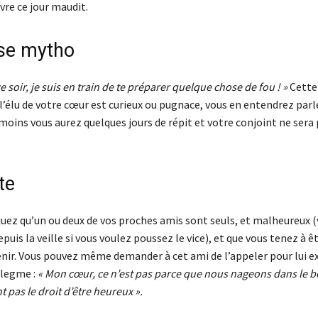
vre ce jour maudit.
se mytho
ce soir, je suis en train de te préparer quelque chose de fou ! »
Cette
i l’élu de votre cœur est curieux ou pugnace, vous en entendrez parl
 moins vous aurez quelques jours de répit et votre conjoint ne sera
te
iquez qu’un ou deux de vos proches amis sont seuls, et malheureux
epuis la veille si vous voulez poussez le vice), et que vous tenez à ê
enir. Vous pouvez même demander à cet ami de l’appeler pour lui ex
flegme :
« Mon cœur, ce n’est pas parce que nous nageons dans le 
t pas le droit d’être heureux ».