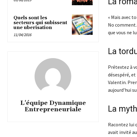
La roma
« Mais avec to
Quels sont les
secteurs qui subissent
No comment. Q
une uberisation
que vous ne lui
11/04/2016
La tord
Prétextez à vo
désespéré, et
Valentin. Pre
aujourd’hui su
L'équipe Dynamique
La myt
Entrepreneuriale
Racontez lui q
avait invité a