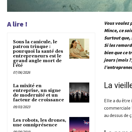
A lire !
Vous voulez p
Mince, ce soir
Surtout que, 
Sous la canicule, le
Si les remord
patron trinque :
pourquoi la santé des
bien que ce t
entrepreneurs est le
jours (mois ?
grand angle mort de
l’été
l’entreprene
07/06/2026
La viei
La mixité en
entreprise, un signe
de modernité et un
facteur de croissance
Elle a du être
09/03/2023
commerciale ! 
au dessus de
Les robots, les drones,
une omniprésence
09/08/2019