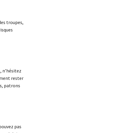
des troupes,
risques
, n’hésitez
ument rester
s, patrons
 pouvez pas