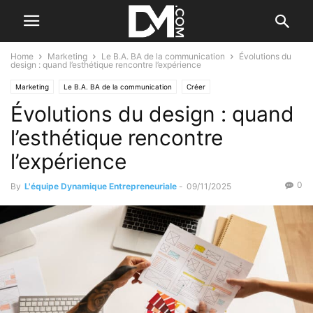
Home
Marketing
Le B.A. BA de la communication
Évolutions du
design : quand l’esthétique rencontre l’expérience
Marketing
Le B.A. BA de la communication
Créer
Évolutions du design : quand
Le B.A. BA de la stratégie
Tendance
Par les nouvelles tendances
l’esthétique rencontre
l’expérience
0
By
L'équipe Dynamique Entrepreneuriale
-
09/11/2025