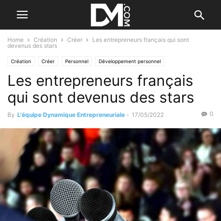
Home
Création
Créer
Les entrepreneurs français qui sont
devenus des stars
Création
Créer
Personnel
Développement personnel
Les entrepreneurs français
qui sont devenus des stars
0
By
L'équipe Dynamique Entrepreneuriale
-
17/05/2022