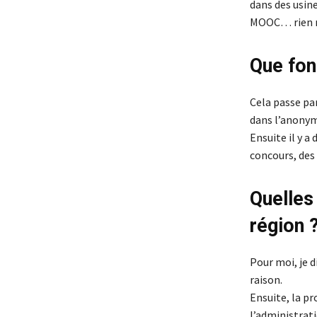
dans des usine
MOOC… rien n’
Que fon
Cela passe pa
dans l’anonym
Ensuite il y a
concours, des 
Quelles 
région 
Pour moi, je d
raison.
Ensuite, la pr
l’administrat