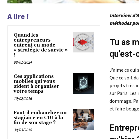
A lire !
Interview d’
méthodes pou
Quand les
entrepreneurs
Tu as m
entrent en mode
« stratégie de survie »
qu’est-c
!
08/01/2024
J’aime ce qui 
Ces applications
Que ce soit da
mobiles qui vous
projets très i
aident à organiser
votre temps
sur Paris. Les
10/02/2016
dommage. Parco
et faire bouge
Faut-il embaucher un
stagiaire en CDI à la
fin de son stage ?
Entrepr
30/03/2018