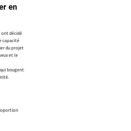
er en
 ont décidé
e capacité
ier du projet
veux et le
x qui bougent
nité.
proportion