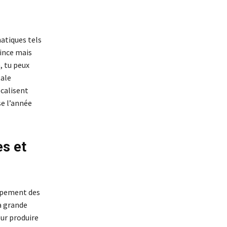
atiques tels
vince mais
, tu peux
tale
ocalisent
e l’année
es et
oppement des
a grande
our produire