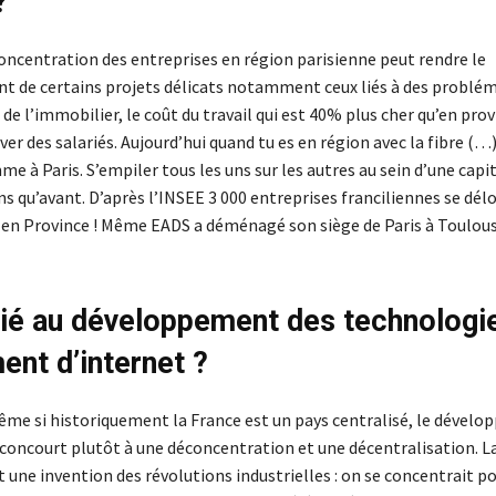
?
concentration des entreprises en région parisienne peut rendre le
 de certains projets délicats notamment ceux liés à des problém
de l’immobilier, le coût du travail qui est 40% plus cher qu’en pro
ver des salariés. Aujourd’hui quand tu es en région avec la fibre (…)
me à Paris. S’empiler tous les uns sur les autres au sein d’une capi
 qu’avant. D’après l’INSEE 3 000 entreprises franciliennes se dél
en Province ! Même EADS a déménagé son siège de Paris à Toulous
lié au développement des technologi
nt d’internet ?
même si historiquement la France est un pays centralisé, le dével
concourt plutôt à une déconcentration et une décentralisation. L
une invention des révolutions industrielles : on se concentrait p