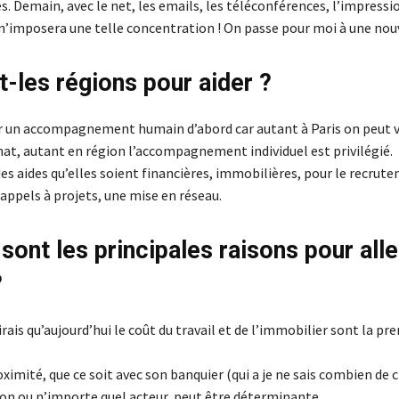
s. Demain, avec le net, les emails, les téléconférences, l’impressio
imposera une telle concentration ! On passe pour moi à une nouv
t-les régions pour aider ?
r un accompagnement humain d’abord car autant à Paris on peut v
at, autant en région l’accompagnement individuel est privilégié.
 des aides qu’elles soient financières, immobilières, pour le recrut
appels à projets, une mise en réseau.
sont les principales raisons pour alle
?
irais qu’aujourd’hui le coût du travail et de l’immobilier sont la pr
oximité, que ce soit avec son banquier (qui a je ne sais combien de c
ion ou n’importe quel acteur, peut être déterminante.