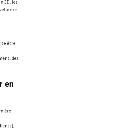
n 3D, les
elle ère.
ite être
ement, des
r en
emière
lients),