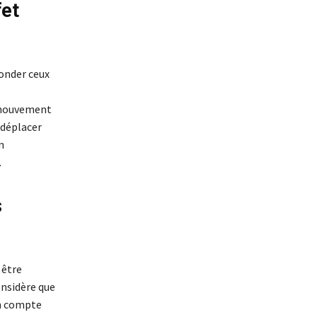
fet
sonder ceux
e mouvement
e déplacer
n
.
s
 être
onsidère que
en compte