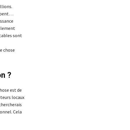
llions.
oppent…
issance
alement
ntables sont
ue chose
on ?
chose est de
uteurs locaux
chercherais
onnel. Cela