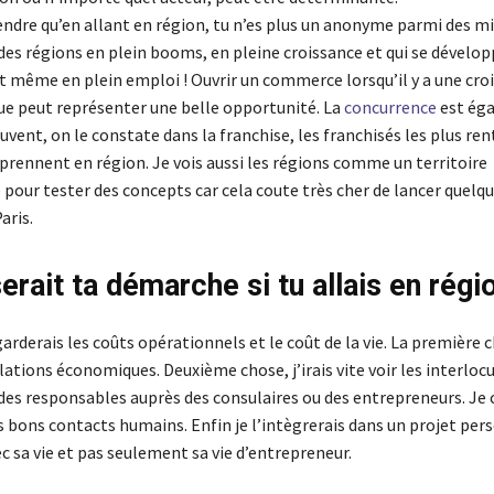
ndre qu’en allant en région, tu n’es plus un anonyme parmi des mi
a des régions en plein booms, en pleine croissance et qui se dével
t même en plein emploi ! Ouvrir un commerce lorsqu’il y a une cro
 peut représenter une belle opportunité. La
concurrence
est ég
vent, on le constate dans la franchise, les franchisés les plus re
prennent en région. Je vois aussi les régions comme un territoire
 pour tester des concepts car cela coute très cher de lancer quelq
aris.
erait ta démarche si tu allais en régi
garderais les coûts opérationnels et le coût de la vie. La première 
lations économiques. Deuxième chose, j’irais vite voir les interloc
 des responsables auprès des consulaires ou des entrepreneurs. Je 
 bons contacts humains. Enfin je l’intègrerais dans un projet pers
ec sa vie et pas seulement sa vie d’entrepreneur.