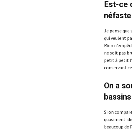
Est-ce q
néfaste
Je pense que s
qui veulent pa
Rien n’empêch
ne soit pas br
petit à petit 
conservant ce
On a so
bassins
Si on compare 
quasiment iden
beaucoup de Pa