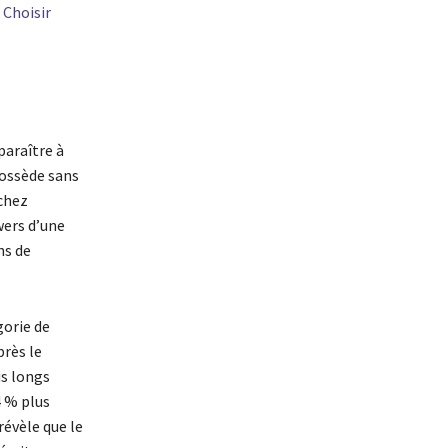
.
Choisir
paraître à
possède sans
chez
wers d’une
ns de
gorie de
près le
us longs
4 % plus
évèle que le