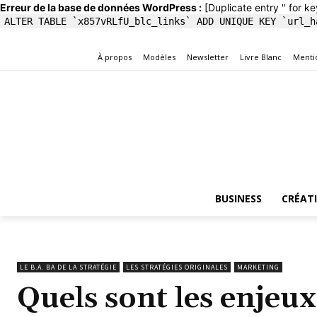
Erreur de la base de données WordPress :
[Duplicate entry '' for ke
ALTER TABLE `x857vRLfU_blc_links` ADD UNIQUE KEY `url_h
À propos
Modèles
Newsletter
Livre Blanc
Menti
BUSINESS
CRÉAT
LE B.A. BA DE LA STRATÉGIE
LES STRATÉGIES ORIGINALES
MARKETING
Quels sont les enjeu