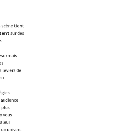
a scène tient
tent
sur des
e.
désormais
es
 leviers de
nu.
tégies
 audience
 plus
x vous
aleur
 un univers