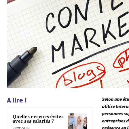
A lire !
Selon une étu
utilise Inter
personnes su
Quelles erreurs éviter
entreprises d
avec ses salariés ?
présence en l
19/05/2021