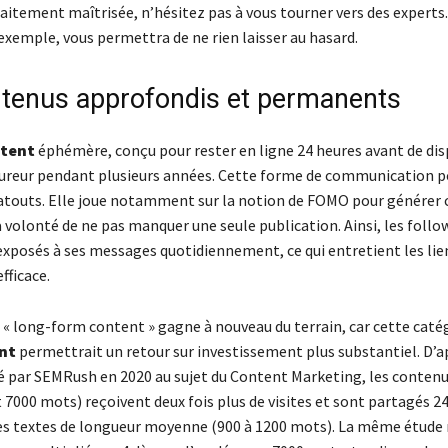
aitement maîtrisée, n’hésitez pas à vous tourner vers des experts
 exemple, vous permettra de ne rien laisser au hasard.
tenus approfondis et permanents
ntent
éphémère, conçu pour rester en ligne 24 heures avant de dis
 fureur pendant plusieurs années. Cette forme de communication 
atouts. Elle joue notamment sur la notion de FOMO pour générer 
la volonté de ne pas manquer une seule publication. Ainsi, les follo
xposés à ses messages quotidiennement, ce qui entretient les lie
fficace.
 « long-form content » gagne à nouveau du terrain, car cette caté
nt
permettrait un retour sur investissement plus substantiel. D’a
é par SEMRush en 2020 au sujet du Content Marketing, les conten
 7000 mots) reçoivent deux fois plus de visites et sont partagés 2
es textes de longueur moyenne (900 à 1200 mots). La même étude r