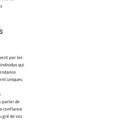
ès
s
ent par les
individus qui
tendance
ent uniques.
e
s parler de
la confiance
u gré de vos