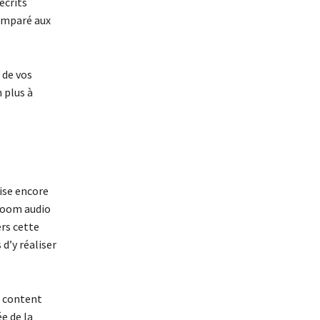
écrits
comparé aux
 de vos
 plus à
ise encore
 room audio
ers cette
d’y réaliser
e content
e de la