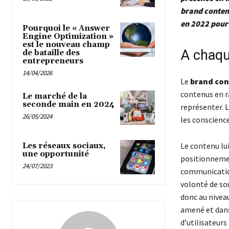
brand content
en 2022 pour 
Pourquoi le « Answer
Engine Optimization »
est le nouveau champ
A chaqu
de bataille des
entrepreneurs
14/04/2026
Le
brand co
contenus en ra
Le marché de la
seconde main en 2024
représenter. L
26/05/2024
les conscienc
Le contenu lui
Les réseaux sociaux,
une opportunité
positionnement
24/07/2023
communication
volonté de sou
donc au nivea
amené et dans
d’utilisateurs