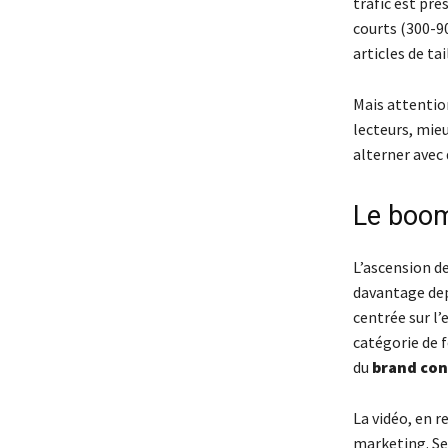
trafic est pre
courts (300-9
articles de ta
Mais attention
lecteurs, mieu
alterner avec 
Le boom
L’ascension de
davantage dep
centrée sur l’
catégorie de f
du
brand co
La vidéo, en r
marketing. Se 