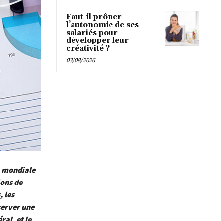
Faut-il prôner
l’autonomie de ses
salariés pour
développer leur
créativité ?
03/08/2026
n mondiale
ions de
 les
server une
al, et le