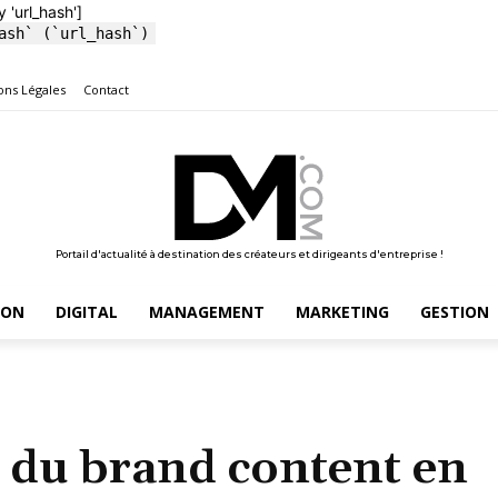
y 'url_hash']
ash` (`url_hash`)
ons Légales
Contact
Portail d'actualité à destination des créateurs et dirigeants d'entreprise !
ION
DIGITAL
MANAGEMENT
MARKETING
GESTION
x du brand content en