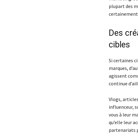
plupart des m
certainement 
Des cré
cibles
Si certaines c
marques, d’aut
agissent comm
continue d’ail
Vlogs, article
influenceur, s
vous à leur m
qu’elle leur a
partenariats p