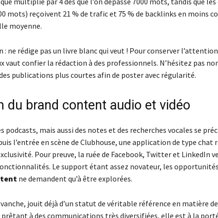
sque multiplié par 4 dès que l’on dépasse 7000 mots, tandis que les 
00 mots) reçoivent 21 % de trafic et 75 % de backlinks en moins 
ille moyenne.
 : ne rédige pas un livre blanc qui veut ! Pour conserver l’attention
x vaut confier la rédaction à des professionnels. N’hésitez pas non
des publications plus courtes afin de poster avec régularité.
 du brand content audio et vidéo
s podcasts, mais aussi des notes et des recherches vocales se préc
uis l’entrée en scène de Clubhouse, une application de type chat
exclusivité. Pour preuve, la ruée de Facebook, Twitter et LinkedIn v
onctionnalités. Le support étant assez novateur, les opportunités 
ntent
ne demandent qu’à être explorées.
evanche, jouit déjà d’un statut de véritable référence en matière d
prêtant à des communications très diversifiées, elle est à la porté