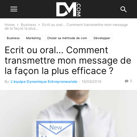
Home
Business
Ecrit ou oral… Comment transmettre mon message
de la façon la plus...
Business
Marketing
Choisir sa méthode de com
Développer
Ecrit ou oral… Comment
transmettre mon message de
la façon la plus efficace ?
0
By
L'équipe Dynamique Entrepreneuriale
-
16/09/2019