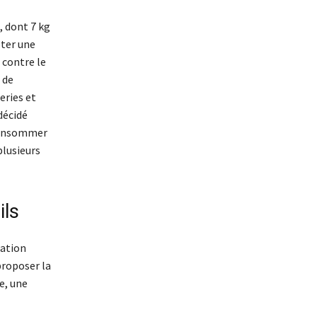
, dont 7 kg
pter une
 contre le
 de
eries et
décidé
 consommer
plusieurs
ils
cation
proposer la
te, une