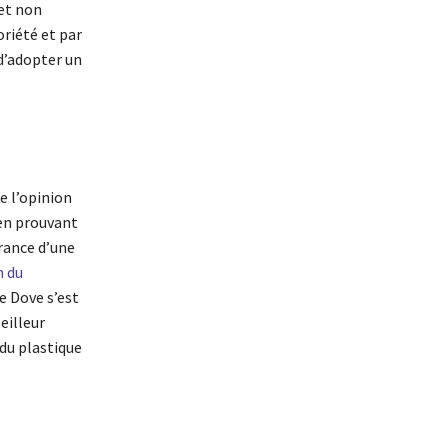
et non
riété et par
d’adopter un
e l’opinion
 en prouvant
rance d’une
n du
e Dove s’est
eilleur
 du plastique