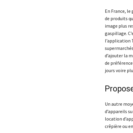
En France, le 
de produits q
image plus re
gaspillage. C’
l’application 
supermarchés, 
d’ajouter la 
de préférence
jours voire pl
Propose
Un autre moye
d’appareils s
location d’app
crêpière ou e