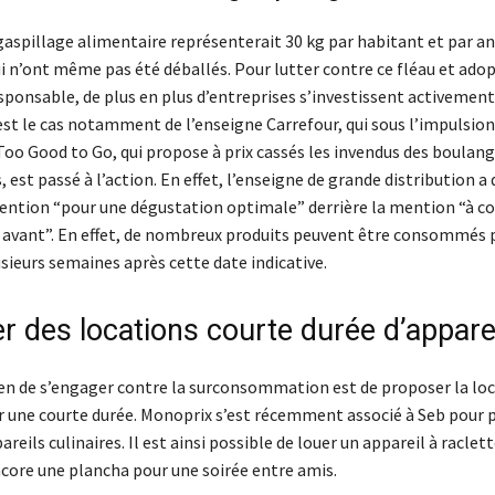
gaspillage alimentaire représenterait 30 kg par habitant et par an
ui n’ont même pas été déballés. Pour lutter contre ce fléau et ado
sponsable, de plus en plus d’entreprises s’investissent activement
est le cas notamment de l’enseigne Carrefour, qui sous l’impulsion
Too Good to Go, qui propose à prix cassés les invendus des boulang
est passé à l’action. En effet, l’enseigne de grande distribution a 
mention “pour une dégustation optimale” derrière la mention “à
 avant”. En effet, de nombreux produits peuvent être consommés 
usieurs semaines après cette date indicative.
r des locations courte durée d’appare
n de s’engager contre la surconsommation est de proposer la lo
ur une courte durée. Monoprix s’est récemment associé à Seb pour 
areils culinaires. Il est ainsi possible de louer un appareil à raclet
ncore une plancha pour une soirée entre amis.