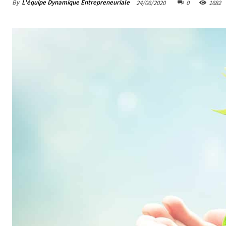
By
L'équipe Dynamique Entrepreneuriale
24/06/2020
0
1682