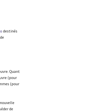
ns
destinés
 de
œuvre. Quant
œuvre (pour
rammes (pour
 nouvelle
séder de