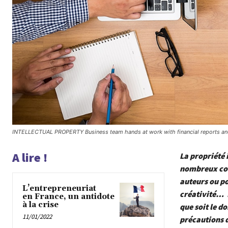
INTELLECTUAL PROPERTY Business team hands at work with financial reports an
A lire !
La propriété 
nombreux conf
auteurs ou po
L’entrepreneuriat
créativité… I
en France, un antidote
à la crise
que soit le d
11/01/2022
précautions 