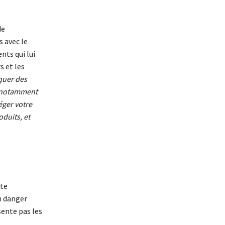
de
s avec le
nts qui lui
s et les
iquer des
s, notamment
éger votre
oduits, et
tte
n danger
sente pas les