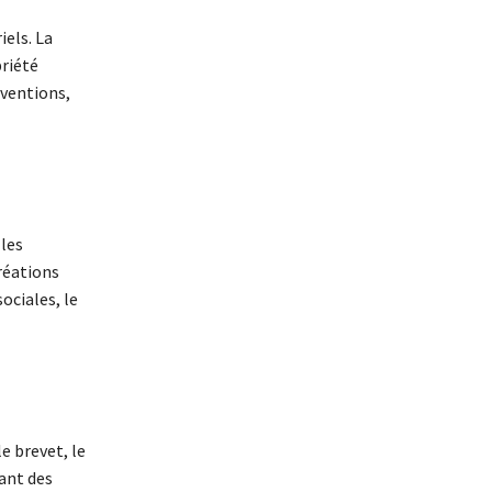
iels. La
priété
nventions,
 les
réations
ociales, le
e brevet, le
ant des