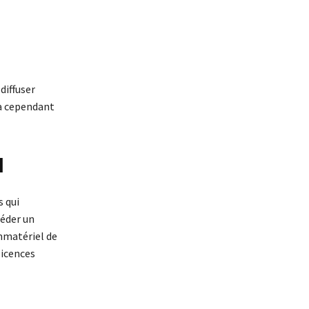
diffuser
la cependant
l
s qui
séder un
immatériel de
licences