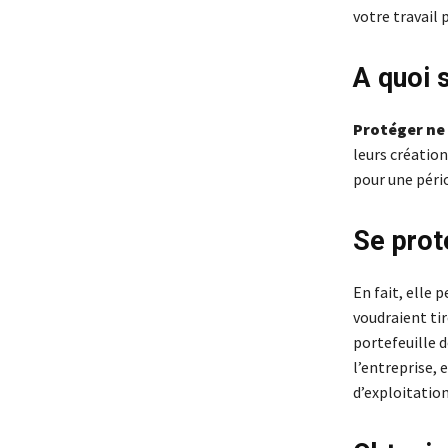
votre travail 
A quoi s
Protéger ne 
leurs création
pour une pério
Se proté
En fait, elle 
voudraient ti
portefeuille d
l’entreprise, 
d’exploitatio