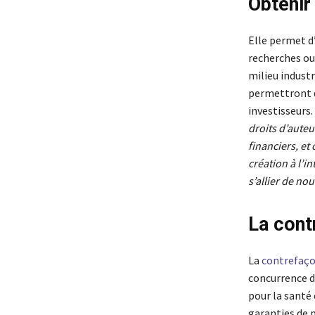
Obtenir 
Elle permet d
recherches ou 
milieu industr
permettront d’
investisseurs.
droits d’auteu
financiers, et
création à l’i
s’allier de no
La contr
La
contrefaço
concurrence d
pour la santé
garanties de 