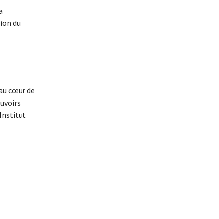
a
tion du
 au cœur de
ouvoirs
Institut