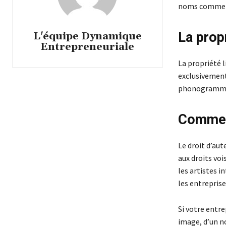
noms commerci
La propr
L'équipe Dynamique
Entrepreneuriale
La propriété l
exclusivement
phonogrammes
Comment
Le droit d’aut
aux droits voi
les artistes 
les entrepris
Si votre entre
image, d’un n