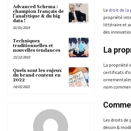
Advanced Schema :
Le
droit de la
champion français de
l’analytique & du big
propriété inte
data !
littéraire et 
01/01/2019
des innovation
Techniques
traditionnelles et
La propr
nouvelles tendances
15/12/2010
La propriété i
Quels sont les enjeux
certificats d
du brand content en
ornementales e
2022
nom commercia
14/03/2022
Comment
Les droits de 
dessin & modè