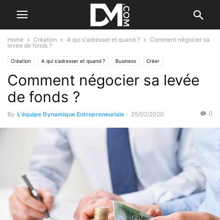
Home
Création
A qui s'adresser et quand ?
Comment négocier sa
levée de fonds ?
Création
A qui s'adresser et quand ?
Business
Créer
Comment négocier sa levée
de fonds ?
0
By
L'équipe Dynamique Entrepreneuriale
-
25/02/2020