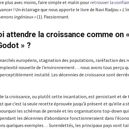
faire plus avec moins, faire simple et malin pour
retrouver la confia
avancer ! Un éclairage que nous apporte le livre de Navi Radjou
« L’i
enons ingénieux »
(1). Passionnant.
i attendre la croissance comme on 
Godot » ?
marchés européens, stagnation des populations, raréfaction des 
omplexité nouvelle de l’environnement… nous avons tous perçu q
perceptiblement installé. Les décennies de croissance sont derrièr
 de la croissance, ou plutôt cette incantation, est persistant et de
est que c’est la seule recette éprouvée jusqu’à présent et qu’elle a s
 pourquoi les schémas de pensée et les organisations top-down qui 
 pendant les décennies d’abondance fonctionneraient dans l’écono
ons quelques exemples… Surendettés, les principaux pays vont tail