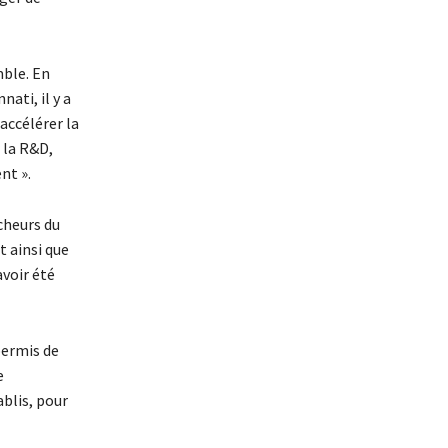
mble. En
nati, il y a
accélérer la
 la R&D,
nt ».
cheurs du
t ainsi que
avoir été
permis de
e
ablis, pour