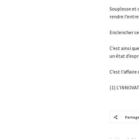
Souplesse et o
rendre l’entrep
Enclencher ce
C’est ainsi qu
un état d’espr
C’est l’affair
(1) L’INNOVA
Partag