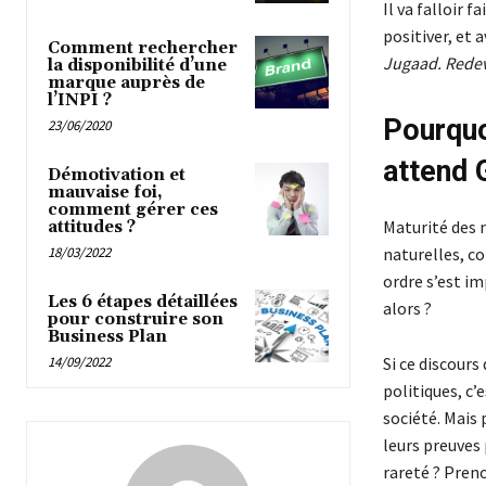
Il va falloir 
positiver, et 
Comment rechercher
Jugaad. Redev
la disponibilité d’une
marque auprès de
l’INPI ?
Pourquo
23/06/2020
attend 
Démotivation et
mauvaise foi,
comment gérer ces
Maturité des 
attitudes ?
18/03/2022
naturelles, c
ordre s’est im
Les 6 étapes détaillées
alors ?
pour construire son
Business Plan
14/09/2022
Si ce discours
politiques, c’
société. Mais
leurs preuves
rareté ? Pren