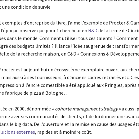
 une condition de survie.
1 exemples d’entreprise du livre, j’aime l’exemple de Procter & Ga
e l’époque observe que pour 1 chercheur en
R&D
de la firme de Cincin
ques dans le monde. Comment utiliser tous ces talents ? Comment 
gré des budgets limités ? Il lance l’idée saugrenue de transformer
adelle de la recherche maison, en C&D « Connexions & Développeme
Procter est aujourd’hui un écosystème exemplaire ouvert aux cher
mais aussi à ses fournisseurs, à d’anciens cadres retraités etc. C’es
mpression à l’encre comestible a été appliqué aux Pringles, après 
ne fabrique de pizza à Bologne…
optée en 2000, dénommée
« cohorte management strategy »
a aussi 
firme avec ses communautés de clients, et de lui donner une avanc
ns le big data. De l’ouverture et la remise en cause des usages ét
olutions externes
, rapides et à moindre coût.