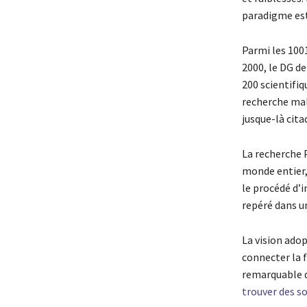
paradigme est
Parmi les 100
2000, le DG d
200 scientifi
recherche mal
jusque-là cit
La recherche 
monde entier, 
le procédé d’i
repéré dans u
La vision ad
connecter la 
remarquable da
trouver des s