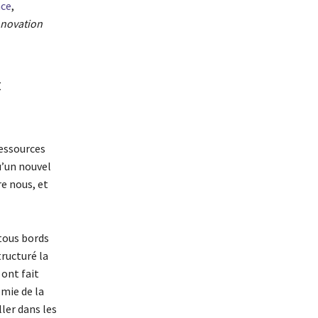
nce
,
nnovation
«
ressources
u’un nouvel
e nous, et
 tous bords
tructuré la
ont fait
mie de la
ler dans les