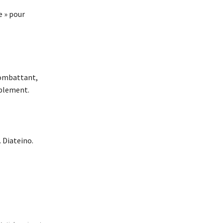
e » pour
 combattant,
mplement.
Diateino.