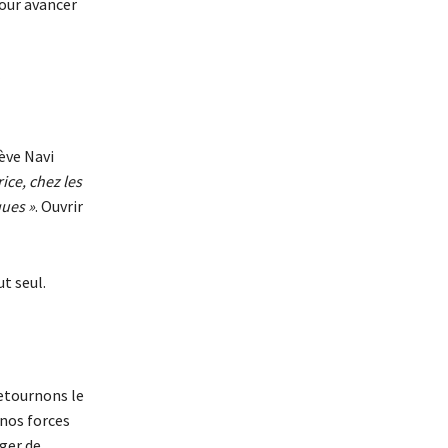
pour avancer
ève Navi
ice, chez les
ques »
. Ouvrir
ut seul.
retournons le
 nos forces
nger de