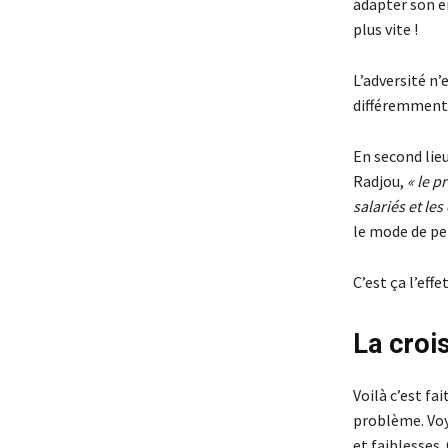
adapter son e
plus vite !
L’adversité n
différemment,
En second lie
Radjou,
« le p
salariés et le
le mode de pe
C’est ça l’effe
La crois
Voilà c’est fa
problème. Voy
et faiblesses.