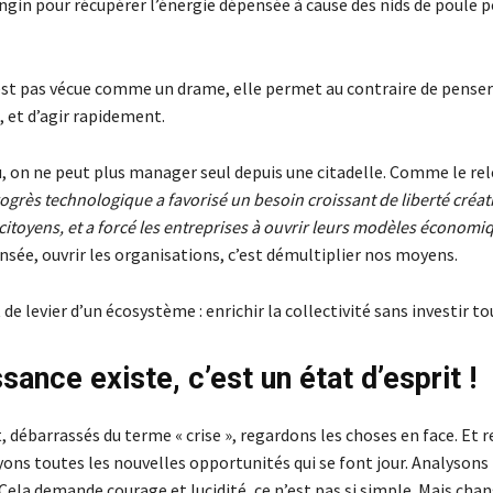
ngin pour récupérer l’énergie dépensée à cause des nids de poule 
’est pas vécue comme un drame, elle permet au contraire de penser
 et d’agir rapidement.
u, on ne peut plus manager seul depuis une citadelle. Comme le rel
rogrès technologique a favorisé un besoin croissant de liberté créatr
s citoyens, et a forcé les entreprises à ouvrir leurs modèles économi
nsée, ouvrir les organisations, c’est démultiplier nos moyens.
t de levier d’un écosystème : enrichir la collectivité sans investir to
sance existe, c’est un état d’esprit !
it, débarrassés du terme « crise », regardons les choses en face. Et 
ons toutes les nouvelles opportunités qui se font jour. Analysons
 Cela demande courage et lucidité, ce n’est pas si simple. Mais cha