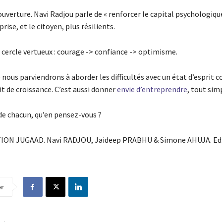
uverture. Navi Radjou parle de « renforcer le capital psychologiqu
rise, et le citoyen, plus résilients.
 cercle vertueux : courage -> confiance -> optimisme.
e nous parviendrons à aborder les difficultés avec un état d’esprit
it de croissance. C’est aussi donner
envie d’entreprendre
, tout si
e de chacun, qu’en pensez-vous ?
TION JUGAAD. Navi RADJOU, Jaideep PRABHU & Simone AHUJA. Ed. 
er