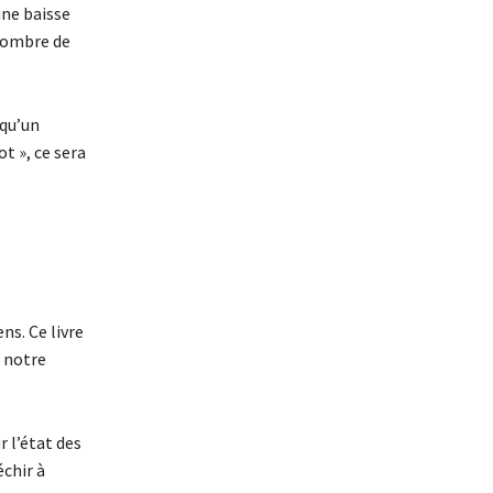
une baisse
 nombre de
 qu’un
t », ce sera
ns. Ce livre
r notre
r l’état des
échir à