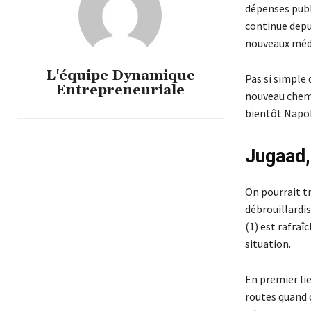
dépenses publ
continue depu
nouveaux méd
L'équipe Dynamique
Pas si simple
Entrepreneuriale
nouveau chemin
bientôt Napol
Jugaad, 
On pourrait tr
débrouillardis
(1) est rafraî
situation.
En premier lie
routes quand o