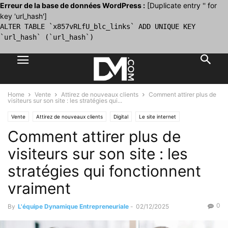
Erreur de la base de données WordPress :
[Duplicate entry '' for
key 'url_hash']
ALTER TABLE `x857vRLfU_blc_links` ADD UNIQUE KEY
`url_hash` (`url_hash`)
Home
Vente
Attirez de nouveaux clients
Comment attirer plus de
visiteurs sur son site : les stratégies qui...
Vente
Attirez de nouveaux clients
Digital
Le site internet
Comment attirer plus de
Les moyens web
visiteurs sur son site : les
stratégies qui fonctionnent
vraiment
0
By
L'équipe Dynamique Entrepreneuriale
-
02/12/2025