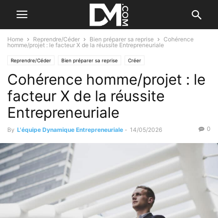
Home
Reprendre/Céder
Bien préparer sa reprise
Cohérence
homme/projet : le facteur X de la réussite Entrepreneuriale
Reprendre/Céder
Bien préparer sa reprise
Créer
Cohérence homme/projet : le
Cohérence Homme / Projet
Création
facteur X de la réussite
Entrepreneuriale
0
By
L'équipe Dynamique Entrepreneuriale
-
14/05/2026