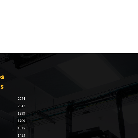
es
es
2274
2043
1799
1709
1612
1412