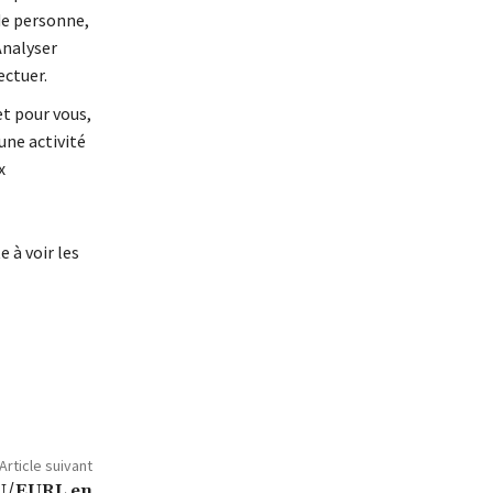
de personne,
Analyser
ectuer.
t pour vous,
une activité
x
 à voir les
Article suivant
U/EURL en