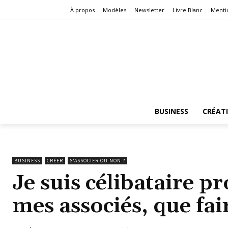
À propos
Modèles
Newsletter
Livre Blanc
Menti
BUSINESS
CRÉAT
BUSINESS
CRÉER
S'ASSOCIER OU NON ?
Je suis célibataire p
mes associés, que fai