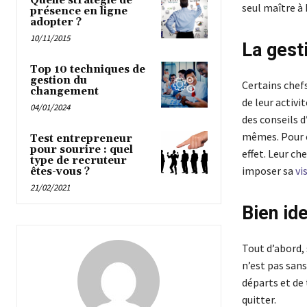
Quelle stratégie de
seul maître à 
présence en ligne
adopter ?
10/11/2015
La gesti
Top 10 techniques de
gestion du
Certains chef
changement
de leur activi
04/01/2024
des conseils d’
mêmes. Pour ce
Test entrepreneur
pour sourire : quel
effet. Leur che
type de recruteur
imposer sa
vi
êtes-vous ?
21/02/2021
Bien id
Tout d’abord, 
n’est pas sans
départs et de
quitter.