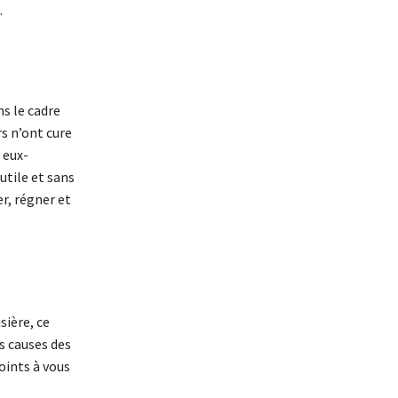
.
s le cadre
rs n’ont cure
: eux-
utile et sans
er, régner et
sière, ce
es causes des
oints à vous