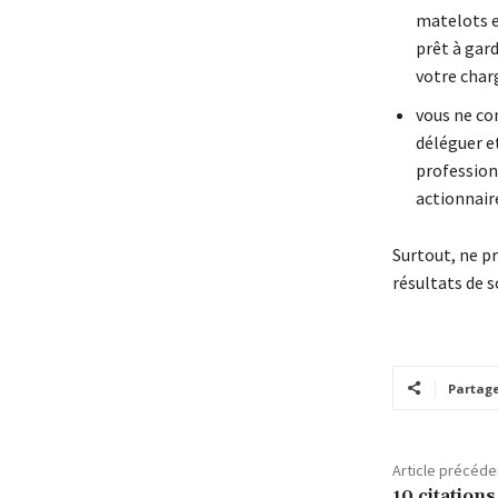
matelots e
prêt à gard
votre charg
vous ne co
déléguer e
profession
actionnaire
Surtout, ne pr
résultats de
Partag
Article précéde
10 citations