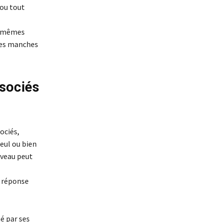
 ou tout
es mêmes
 les manches
ssociés
ociés,
eul ou bien
uveau peut
a réponse
é par ses