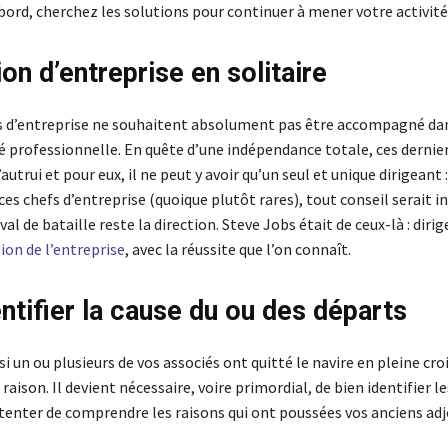
bord, cherchez les solutions pour continuer à mener votre activité
on d’entreprise en solitaire
s d’entreprise ne souhaitent absolument pas être accompagné dan
té professionnelle. En quête d’une indépendance totale, ces dernie
autrui et pour eux, il ne peut y avoir qu’un seul et unique dirigeant 
s chefs d’entreprise (quoique plutôt rares), tout conseil serait in
val de bataille reste la direction. Steve Jobs était de ceux-là : dirig
sion de l’entreprise
, avec la réussite que l’on connaît.
entifier la cause du ou des départs
si un ou plusieurs de vos associés ont quitté le navire en pleine croi
 raison. Il devient nécessaire, voire primordial, de bien identifier l
 tenter de comprendre les raisons qui ont poussées vos anciens adj