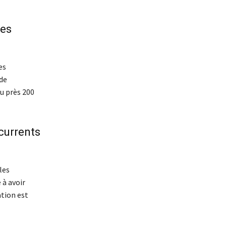
nes
es
 de
u près 200
ncurrents
les
 à avoir
tion est