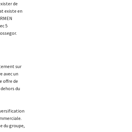
xister de
at existe en
CARMEN
ec 5
ossegor.
ctement sur
ye avec un
e offre de
 dehors du
versification
ommerciale.
age du groupe,