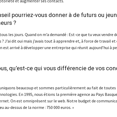
notoriété et augmenter ses contacts.
nseil pourriez-vous donner à de futurs ou jeu
eurs ?
tous les jours. Quand on m’a demandé : Est-ce que tu veux vendre d
 J’ai dit oui mais j’avais tout à apprendre et, à force de travail et
est arrivé à développer une entreprise qui réunit aujourd’hui à pe
ous, qu’est-ce qui vous différencie de vos co
iquons beaucoup et sommes particulièrement au fait de toutes 
hnologies. En 1995, nous étions la première agence au Pays Basque
ternet. On est omniprésent sur le web. Notre budget de communica
peu au-dessus de la norme : 750 000 euros. »