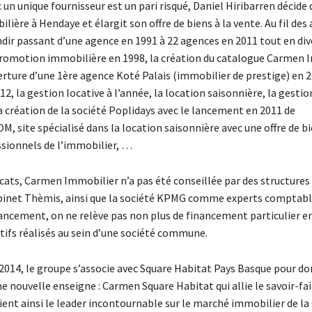
c un unique fournisseur est un pari risqué, Daniel Hiribarren décide 
ière à Hendaye et élargit son offre de biens à la vente. Au fil des 
dir passant d’une agence en 1991 à 22 agences en 2011 tout en div
a promotion immobilière en 1998, la création du catalogue Carmen 
erture d’une 1ère agence Koté Palais (immobilier de prestige) en 2
2, la gestion locative à l’année, la location saisonnière, la gestio
a création de la société Poplidays avec le lancement en 2011 de
 site spécialisé dans la location saisonnière avec une offre de b
ssionnels de l’immobilier, …
cats, Carmen Immobilier n’a pas été conseillée par des structures 
binet Thèmis, ainsi que la société KPMG comme experts comptabl
ancement, on ne relève pas non plus de financement particulier en
tifs réalisés au sein d’une société commune.
 2014, le groupe s’associe avec Square Habitat Pays Basque pour d
e nouvelle enseigne : Carmen Square Habitat qui allie le savoir-fai
ient ainsi le leader incontournable sur le marché immobilier de la