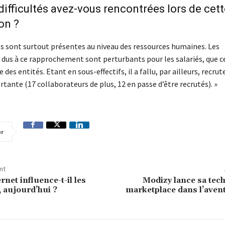
 difficultés avez-vous rencontrées lors de cett
on ?
tés sont surtout présentes au niveau des ressources humaines. Les
us à ce rapprochement sont perturbants pour les salariés, que ce
e des entités. Etant en sous-effectifs, il a fallu, par ailleurs, recrut
ante (17 collaborateurs de plus, 12 en passe d’être recrutés). »
er
nt
rnet influence-t-il les
Modizy lance sa tec
, aujourd’hui ?
marketplace dans l’aven