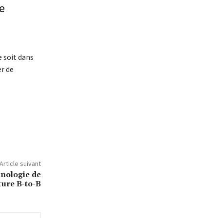
e
 soit dans
er de
Article suivant
hnologie de
ture B-to-B