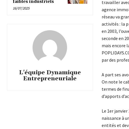
faibles industriels
travailler ave
16/07/2025
agence immobil
réseau va gran
activités : l
en 2003, l’ouv
seconde en 201
mais encore l
POPLIDAYS.COM,
par des profe
L'équipe Dynamique
A part ses avo
Entrepreneuriale
On note le ca
termes de fin
d’apports d’ac
Le 1er janvier
naissance à un
entités et dev