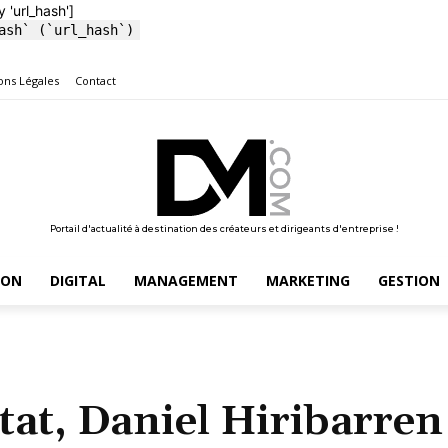
y 'url_hash']
ash` (`url_hash`)
ons Légales
Contact
Portail d'actualité à destination des créateurs et dirigeants d'entreprise !
ION
DIGITAL
MANAGEMENT
MARKETING
GESTION
t, Daniel Hiribarren 