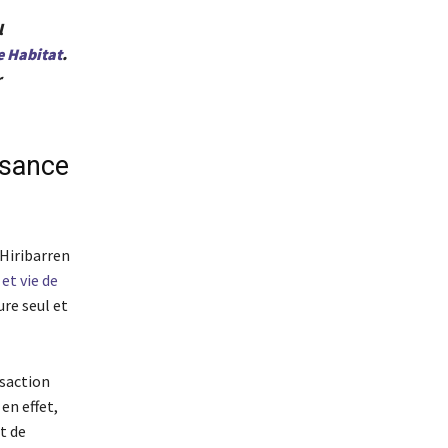
l
 Habitat
.
r
ssance
 Hiribarren
et vie de
ure seul et
nsaction
en effet,
t de