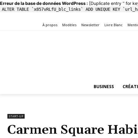
Erreur de la base de données WordPress :
[Duplicate entry '' for ke
ALTER TABLE `x857vRLfU_blc_links` ADD UNIQUE KEY `url_h
À propos
Modèles
Newsletter
Livre Blanc
Menti
BUSINESS
CRÉAT
START-UP
Carmen Square Habita