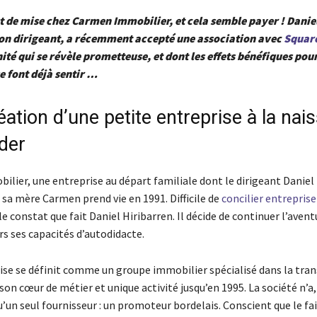
t de mise chez Carmen Immobilier, et cela semble payer ! Danie
son dirigeant, a récemment accepté une association avec
Square
té qui se révèle prometteuse, et dont les effets bénéfiques pou
se font déjà sentir …
éation d’une petite entreprise à la nai
der
lier, une entreprise au départ familiale dont le dirigeant Daniel
 sa mère Carmen prend vie en 1991. Difficile de
concilier entreprise 
 le constat que fait Daniel Hiribarren. Il décide de continuer l’avent
s ses capacités d’autodidacte.
ise se définit comme un groupe immobilier spécialisé dans la tra
son cœur de métier et unique activité jusqu’en 1995. La société n’a, 
qu’un seul fournisseur : un promoteur bordelais. Conscient que le fai