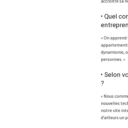
accroître sa 
• Quel co
entrepren
« On apprend 
appartements ?
dynamisme, on 
personnes. »
• Selon v
?
« Nous commun
nouvelles tec
notre site in
d’ailleurs un 