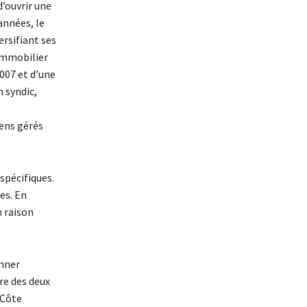
d’ouvrir une
années, le
ersifiant ses
Immobilier
007 et d’une
n syndic,
iens gérés
spécifiques.
es. En
 raison
onner
re des deux
 Côte