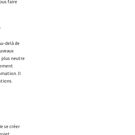
ous faire
»
Au-delà de
ouveaux
 plus neutre
agement
mation. Il
ations.
de se créer
rojet