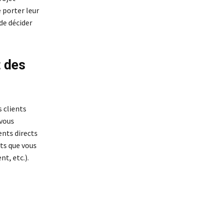
 porter leur
de décider
t des
s clients
 vous
ents directs
ts que vous
t, etc.).