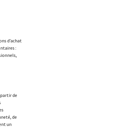
ons d’achat
ntaires :
sionnels,
partir de
s
es
nneté, de
ent un