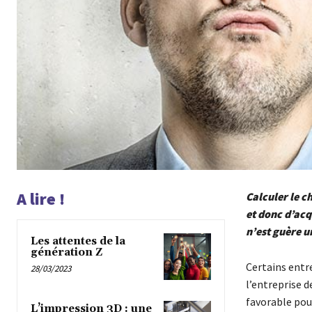
A lire !
Calculer le c
et donc d’acq
n’est guère u
Les attentes de la
génération Z
Certains entr
28/03/2023
l’entreprise d
favorable pour 
L’impression 3D : une