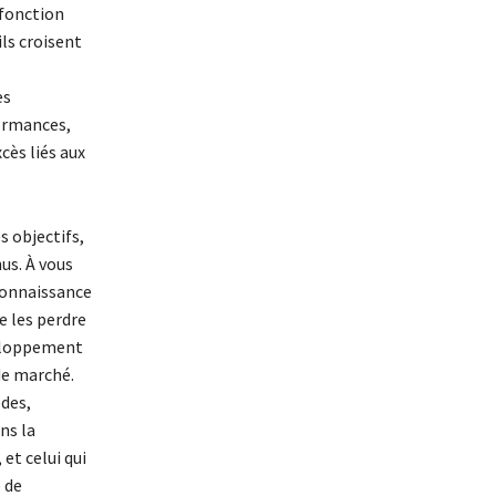
 fonction
ils croisent
es
formances,
cès liés aux
s objectifs,
us. À vous
 connaissance
e les perdre
éveloppement
de marché.
odes,
ns la
 et celui qui
 de