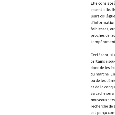
Elle consiste 
essentielle. I
leurs collègue
d’informations 
faiblesses, au
proches de leu
tempéraments 
Ceci étant, si
certains risqu
donc de les éc
du marché. En 
ou de les démo
et de la conqu
Sa tâche sera
nouveaux servi
recherche de l
est perçu com