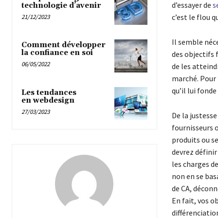
d’essayer de
s
technologie d’avenir
c’est le flou 
21/12/2023
Il semble néce
Comment développer
la confiance en soi
des objectifs
06/05/2022
de les atteindr
marché. Pour l
qu’il lui fond
Les tendances
en webdesign
27/03/2023
De la justesse
fournisseurs o
produits ou se
devrez définir
les charges de
non en se basa
de CA, déconne
En fait, vos o
différenciati