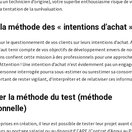
 un technicien d’origine), votre superbe enthousiasme risque de v
a tentation de la surévaluation.
r la méthode des « intentions d’achat 
sur le questionnement de vos clients sur leurs intentions d’achat. 
il faut tenir compte de vos objectifs de développement envers de n
ains confient cette mission à des professionnels pour une approche
. Attention ! Une intention d’achat n’est évidemment pas un eng
personne interrogée pourra sous-estimer ou surestimer sa consom
tant de rester vigilant, d’interpréter et de relativiser ces inform
er la méthode du test (méthode
onnelle)
prises en création, il leur est possible de tester leur projet avant 
rs au portage salarial ou au dispositif CAPE (Contrat d’Appui au P