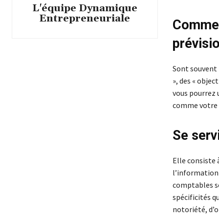
L'équipe Dynamique
Entrepreneuriale
Comment
prévisi
Sont souvent 
», des « objec
vous pourrez u
comme votre 
Se serv
Elle consiste 
l’information
comptables sec
spécificités q
notoriété, d’o