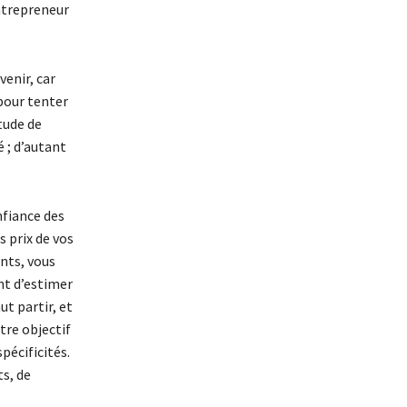
entrepreneur
venir, car
pour tenter
étude de
é ; d’autant
nfiance des
s prix de vos
ents, vous
ant d’estimer
ut partir, et
tre objectif
pécificités.
ts, de