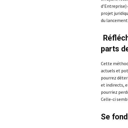
d’Entreprise)
projet juridiq
du lancement «
Réfléch
parts d
Cette méthode
actuels et pot
pourrez déter
et indirects,
pourriez perd
Celle-ci sembl
Se fond