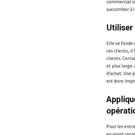
commercial ou
succomber à l
Utilise
Elle se fonde 
ces clients, 
clients. Cert
et plus large
d’achat. Une 
est donc impor
Appliqu
opérati
Pour les entre
en ayant recou