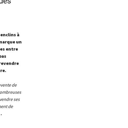
 des
 enclins à
 marque un
ées entre
pas
 revendre
re.
evente de
 nombreuses
vendre ses
ment de
e
.