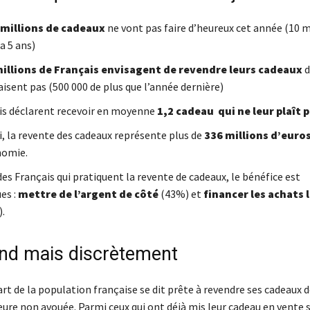
 millions de cadeaux
ne vont pas faire d’heureux cet année (10 m
 a 5 ans)
illions de Français envisagent de revendre leurs cadeaux
d
aisent pas (500 000 de plus que l’année dernière)
is déclarent recevoir en moyenne
1,2 cadeau qui ne leur plaît 
i, la revente des cadeaux représente plus de
336 millions d’euro
nomie.
es Français qui pratiquent la revente de cadeaux, le bénéfice est
es :
mettre de l’argent de côté
(43%) et
financer les achats l
.
nd mais discrètement
art de la population française se dit prête à revendre ses cadeaux d
ure non avouée. Parmi ceux qui ont déjà mis leur cadeau en vente s