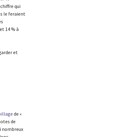
chiffre qui
s le feraient
es
et 14 % à
garder et
pillage
de «
notes de
ssi nombreux
donc