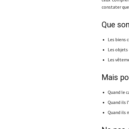
constater que 
Que sont
Les biens c
Les objets
Les vêteme
Mais po
Quand le ca
Quand ils l
Quand ils n