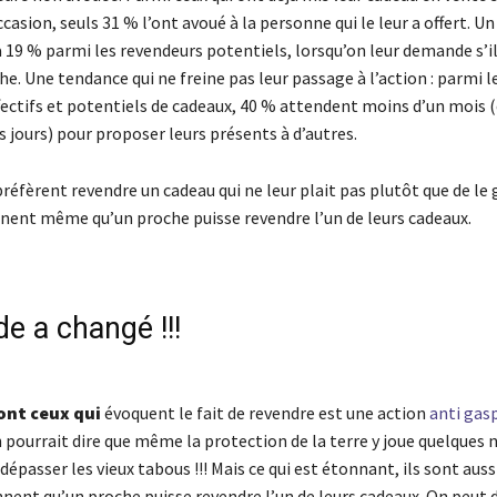
casion, seuls 31 % l’ont avoué à la personne qui le leur a offert. Un 
19 % parmi les revendeurs potentiels, lorsqu’on leur demande s’il
he. Une tendance qui ne freine pas leur passage à l’action : parmi l
fectifs et potentiels de cadeaux, 40 % attendent moins d’un mois (
 jours) pour proposer leurs présents à d’autres.
réfèrent revendre un cadeau qui ne leur plait pas plutôt que de le 
nt même qu’un proche puisse revendre l’un de leurs cadeaux.
e a changé !!!
nt ceux qui
évoquent le fait de revendre est une action
anti gas
n pourrait dire que même la protection de la terre y joue quelques 
épasser les vieux tabous !!! Mais ce qui est étonnant, ils sont au
ent qu’un proche puisse revendre l’un de leurs cadeaux. On peut 