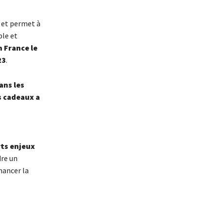
 et permet à
ple et
 France le
23
.
ans les
s cadeaux a
ts enjeux
dre un
nancer la