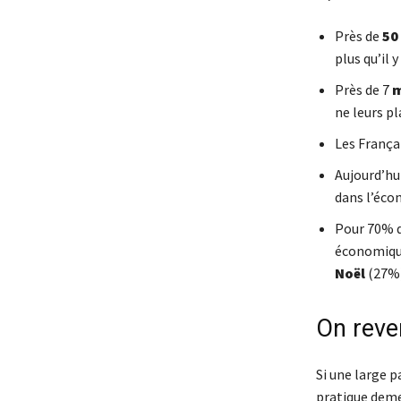
Près de
50
plus qu’il y
Près de 7
m
ne leurs pl
Les França
Aujourd’hu
dans l’éco
Pour 70% d
économiqu
Noël
(27%)
On reve
Si une large p
pratique deme