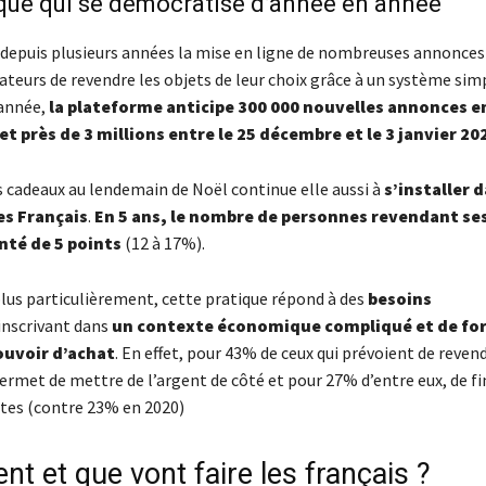
que qui se démocratise d’année en année
 depuis plusieurs années la mise en ligne de nombreuses annonces
sateurs de revendre les objets de leur choix grâce à un système sim
 année,
la plateforme anticipe 300 000 nouvelles annonces en
et près de 3 millions entre le 25 décembre et le 3 janvier 20
s cadeaux au lendemain de Noël continue elle aussi à
s’installer d
es Français
.
En 5 ans, le nombre de personnes revendant se
nté de 5 points
(12 à 17%).
lus particulièrement, cette pratique répond à des
besoins
inscrivant dans
un contexte économique compliqué et de for
ouvoir d’achat
. En effet, pour 43% de ceux qui prévoient de reven
ermet de mettre de l’argent de côté et pour 27% d’entre eux, de fi
êtes (contre 23% en 2020)
nt et que vont faire les français ?