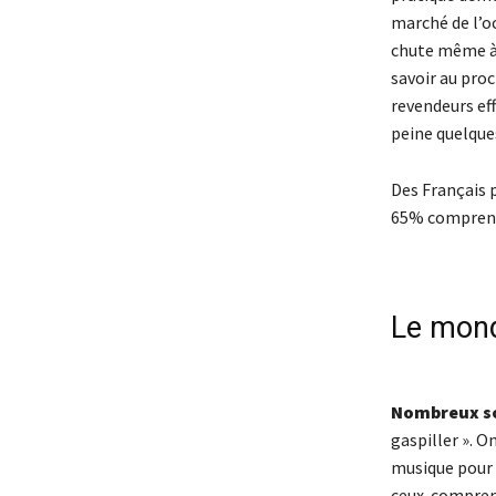
marché de l’oc
chute même à 
savoir au proc
revendeurs ef
peine quelques
Des Français p
65% comprenne
Le mond
Nombreux so
gaspiller ». O
musique pour d
ceux comprenn