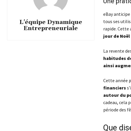
Une prati
eBay anticipe
tous ses utili
L'équipe Dynamique
Entrepreneuriale
rapide. Cette
jour de Noël 
La revente de
habitudes d
ainsi augme
Cette année p
financiers
s’
autour du p
cadeau, cela p
période des f
Que dise