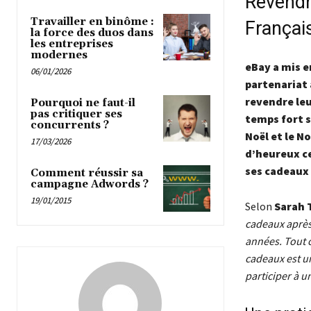
Revendr
Travailler en binôme :
Françai
la force des duos dans
les entreprises
modernes
eBay a mis e
06/01/2026
partenariat 
revendre leu
Pourquoi ne faut-il
pas critiquer ses
temps fort s
concurrents ?
Noël et le N
17/03/2026
d’heureux ce
ses cadeaux 
Comment réussir sa
campagne Adwords ?
19/01/2015
Selon
Sarah 
cadeaux aprè
années. Tout 
cadeaux est u
participer à u