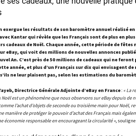
e ses cadeaux, une nouvelle pratique
s
n exergue les résultats de son baromètre annuel réalisé en
avec Kantar qui révèle que les Français sont de plus en plus
rs cadeaux de Noël. Chaque année, cette période de fêtes
ur eBay, qui voit des millions de nouvelles annonces publi
ouvel An. C’est près de 50 millions de cadeaux qui ne feront 
tte année, et plus d’un Français sur dix qui envisagent de
s’ils ne leur plaisent pas, selon les estimations du baromèt
Tayeb, Directrice Générale Adjointe d’eBay en France
:
« La r
s Noël est un phénomène que nous observons sur eBay depuis de
comme l’achat d’objets de seconde ou troisième main pour Noël, re
ne manière de protéger le pouvoir d’achat des Français mais égale
ne économie responsable en encourageant la circularité »
, soulign