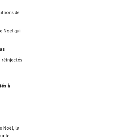
illions de
e Noël qui
pas
s
réinjectés
iés à
e Noël, la
ur le