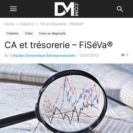
Home
Création
CA et trésorerie – FiSéVa®
Création
Créer
Faire un diagnostic
CA et trésorerie – FiSéVa®
0
By
L'équipe Dynamique Entrepreneuriale
-
12/07/2013