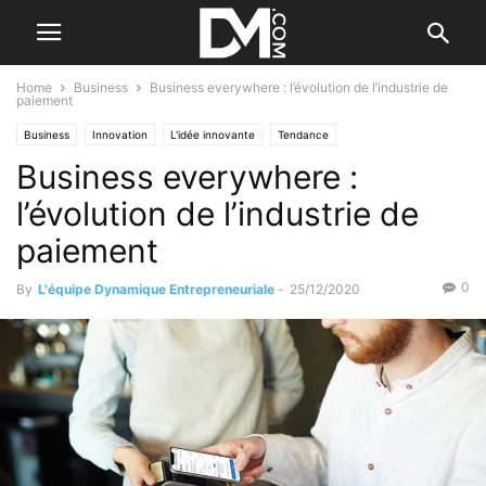
Home
Business
Business everywhere : l’évolution de l’industrie de
paiement
Business
Innovation
L'idée innovante
Tendance
Business everywhere :
Par les nouvelles tendances
l’évolution de l’industrie de
paiement
0
By
L'équipe Dynamique Entrepreneuriale
-
25/12/2020