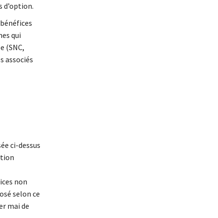
 d’option.
 bénéfices
nes qui
le (SNC,
s associés
sée ci-dessus
ation
fices non
osé selon ce
1er mai de