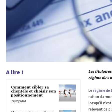
A lire !
Les titulaire
régime du « m
Comment cibler sa
Le
régime de 
clientèle et choisir son
positionnement
raison du mont
17/05/2020
lorsqu’il n’es
relevant de pl