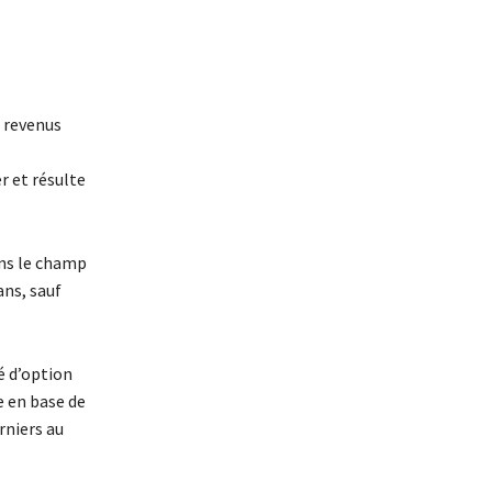
s revenus
r et résulte
ans le champ
ans, sauf
é d’option
e en base de
rniers au