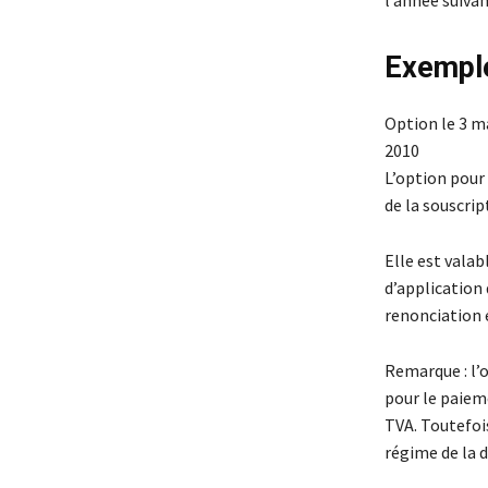
l’année suivan
Exempl
Option le 3 m
2010
L’option pour
de la souscrip
Elle est vala
d’application 
renonciation 
Remarque : l’
pour le paieme
TVA. Toutefois
régime de la 