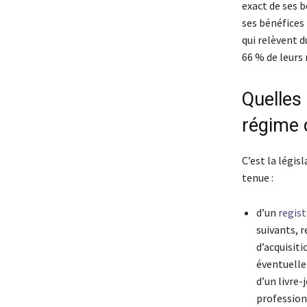
exact de ses b
ses bénéfices
qui relèvent 
66 % de leurs 
Quelles
régime d
C’est la légis
tenue :
d’un
regis
suivants, r
d’acquisit
éventuellem
d’un livre-
professionn