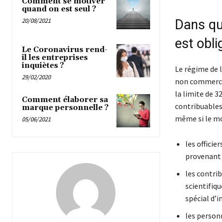
Comment se motiver
quand on est seul ?
20/08/2021
Dans que
est obli
Le Coronavirus rend-
il les entreprises
inquiètes ?
Le régime de 
29/02/2020
non commerci
la limite de 32
Comment élaborer sa
contribuables
marque personnelle ?
même si le mon
05/06/2021
les officie
provenant d
les contrib
scientifiqu
spécial d’
les personn