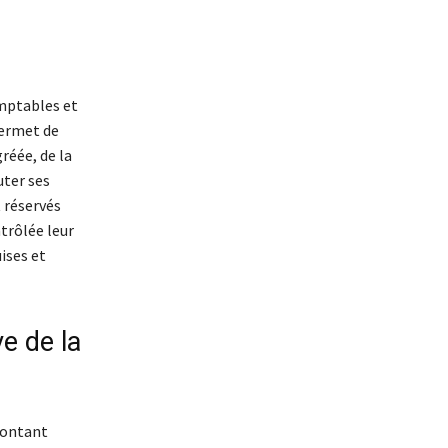
omptables et
permet de
réée, de la
uter ses
 réservés
trôlée leur
ises et
e de la
montant