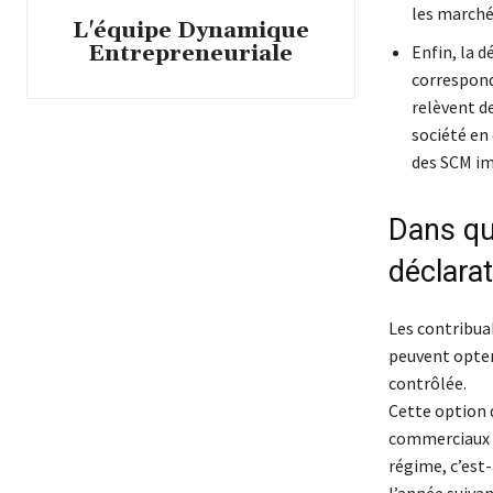
les marché
L'équipe Dynamique
Entrepreneuriale
Enfin, la d
correspond
relèvent d
société en
des SCM im
Dans que
déclarat
Les contribuab
peuvent opter 
contrôlée.
Cette option d
commerciaux d
régime, c’est-