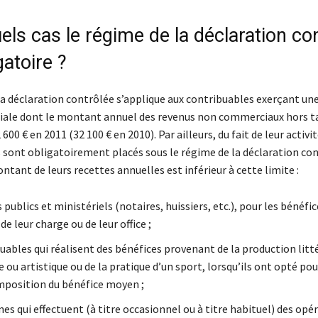
ls cas le régime de la déclaration co
gatoire ?
la déclaration contrôlée s’applique aux contribuables exerçant une
ale dont le montant annuel des revenus non commerciaux hors t
 600 € en 2011 (32 100 € en 2010). Par ailleurs, du fait de leur activi
 sont obligatoirement placés sous le régime de la déclaration con
tant de leurs recettes annuelles est inférieur à cette limite :
rs publics et ministériels (notaires, huissiers, etc.), pour les bénéfi
e leur charge ou de leur office ;
uables qui réalisent des bénéfices provenant de la production litté
e ou artistique ou de la pratique d’un sport, lorsqu’ils ont opté po
imposition du bénéfice moyen ;
es qui effectuent (à titre occasionnel ou à titre habituel) des opé