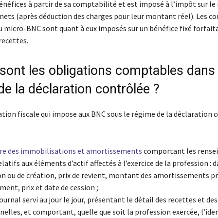
énéfices à partir de sa comptabilité et est imposé à l’impôt sur le
 nets (après déduction des charges pour leur montant réel). Les c
du micro-BNC sont quant à eux imposés sur un bénéfice fixé forfai
recettes.
 sont les obligations comptables dans 
e la déclaration contrôlée ?
lation fiscale qui impose aux BNC sous le régime de la déclaration 
tre des immobilisations et amortissements
comportant les rens
elatifs aux éléments d’actif affectés à l’exercice de la profession : 
ion ou de création, prix de revient, montant des amortissements pr
ent, prix et date de cession ;
journal servi au jour le jour, présentant le détail des recettes et d
elles, et comportant, quelle que soit la profession exercée, l’ide