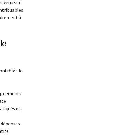
 revenu sur
ontribuables
tairement à
le
contrôlée la
eignements
date
atiqués et,
es dépenses
ntité