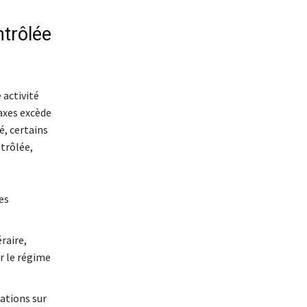
ntrôlée
 activité
axes excède
té, certains
trôlée,
ces
raire,
ur le régime
rations sur