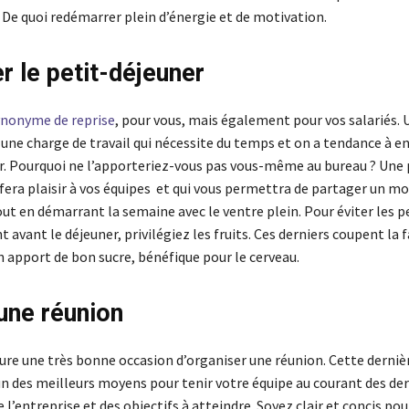
De quoi redémarrer plein d’énergie et de motivation.
r le petit-déjeuner
synonyme de reprise
, pour vous, mais également pour vos salariés. U
 une charge de travail qui nécessite du temps et on a tendance à en
r. Pourquoi ne l’apporteriez-vous pas vous-même au bureau ? Une 
 fera plaisir à vos équipes et qui vous permettra de partager un 
out en démarrant la semaine avec le ventre plein. Pour éviter les p
t avant le déjeuner, privilégiez les fruits. Ces derniers coupent la 
n apport de bon sucre, bénéfique pour le cerveau.
une réunion
ure une très bonne occasion d’organiser une réunion. Cette derniè
un des meilleurs moyens pour tenir votre équipe au courant des de
e l’entreprise et des objectifs à atteindre. Soyez clair et concis pour