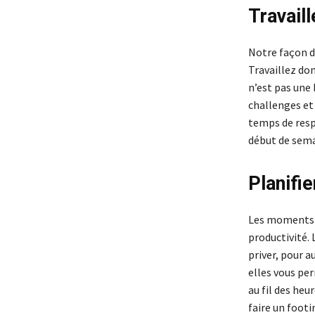
Travaill
Notre façon d
Travaillez don
n’est pas une 
challenges et 
temps de resp
début de sema
Planifi
Les moments d
productivité. 
priver, pour a
elles vous pe
au fil des heu
faire un foot