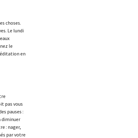
es choses.
es. Le lundi
veaux
enez le
éditation en
tre
it pas vous
des pauses :
à diminuer
re : nager,
és par votre