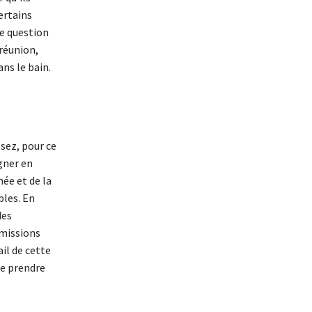
ertains
te question
 réunion,
ns le bain.
ssez, pour ce
gner en
ée et de la
bles. En
des
 missions
il de cette
de prendre