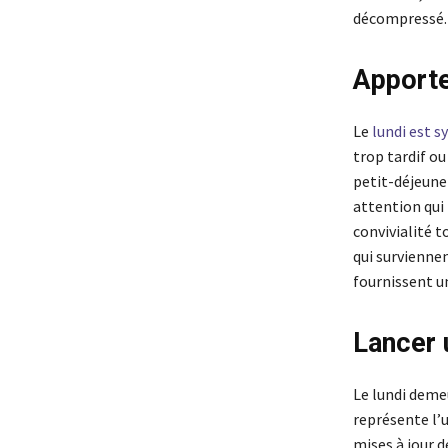
décompressé. 
Apporte
Le
lundi est 
trop tardif ou
petit-déjeune
attention qui
convivialité t
qui surviennen
fournissent u
Lancer 
Le lundi deme
représente l’
mises à jour d