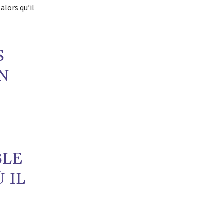
lors qu’il
S
N
BLE
 IL