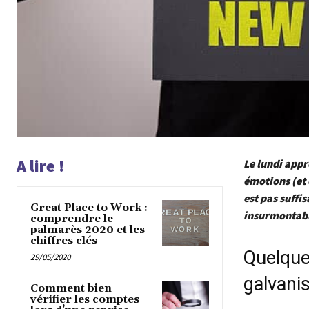
A lire !
Le lundi appr
émotions (et 
est pas suffi
Great Place to Work :
insurmontable
comprendre le
palmarès 2020 et les
chiffres clés
Quelque
29/05/2020
galvani
Comment bien
vérifier les comptes