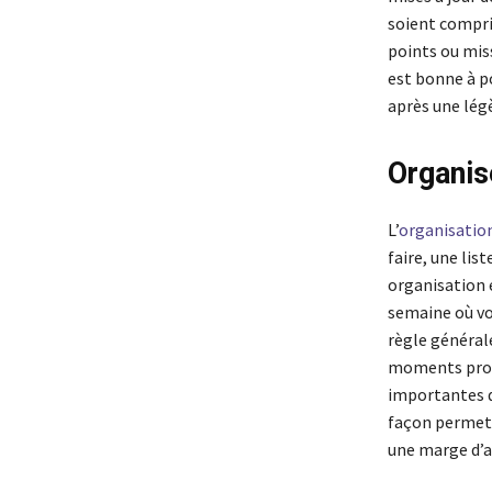
soient compri
points ou mis
est bonne à po
après une légè
Organise
L’
organisation
faire, une lis
organisation e
semaine où vou
règle générale
moments propi
importantes de
façon permet 
une marge d’av