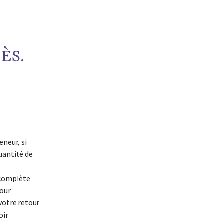
ÈS.
neur, si
uantité de
 complète
pour
 votre retour
oir