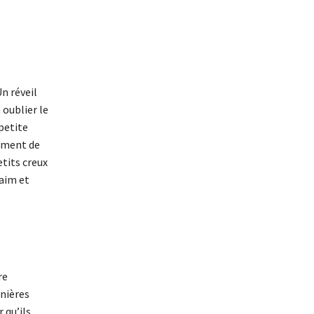
n réveil
 oublier le
petite
moment de
etits creux
faim et
re
rnières
 qu’ils