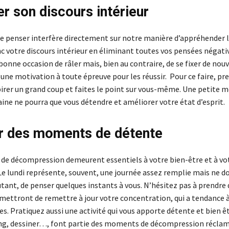
er son discours intérieur
e penser interfère directement sur notre manière d’appréhender l
c votre discours intérieur en éliminant toutes vos pensées négativ
bonne occasion de râler mais, bien au contraire, de se fixer de nou
une motivation à toute épreuve pour les réussir. Pour ce faire, pr
irer un grand coup et faites le point sur vous-même. Une petite m
ine ne pourra que vous détendre et améliorer votre état d’esprit.
er des moments de détente
e décompression demeurent essentiels à votre bien-être et à vo
Le lundi représente, souvent, une journée assez remplie mais ne do
utant, de penser quelques instants à vous. N’hésitez pas à prendre 
rmettront de remettre à jour votre concentration, qui a tendance 
res. Pratiquez aussi une activité qui vous apporte détente et bien êt
ing, dessiner…, font partie des moments de décompression réclam