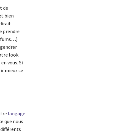
t de
et bien
dirait
de prendre
parfums…)
ngendrer
otre look
en vous. Si
tir mieux ce
otre
langage
ce que nous
 différents