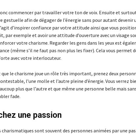
onc commencer par travailler votre ton de voix. Ensuite et surtou
re gestuelle afin de dégager de l’énergie sans pour autant devenir 
 s’agit d’inspirer confiance par votre attitude ainsi que vous positio
it, par exemple et avoir une attitude d’ouverture avec un visage so
enforcer votre charisme. Regarder les gens dans les yeux est égal
ance (même s’il ne faut pas non plus les fixer). Cela vous permet d
forte avec votre interlocuteur.
z que le charisme joue un rôle très important, prenez deux personn
ontestable, l’une molle et l’autre pleine d’énergie. Vous verrez bi
eaucoup plus que l’autre et que même une personne belle mais san
bler fade.
chez une passion
 charismatiques sont souvent des personnes animées par une pas