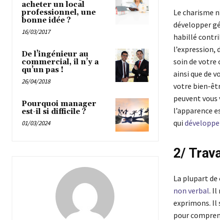
acheter un local
Le charisme n’
professionnel, une
bonne idée ?
développer gé
16/03/2017
habillé contri
l’expression,
De l’ingénieur au
soin de votre
commercial, il n’y a
qu’un pas !
ainsi que de v
26/04/2018
votre bien-êt
peuvent vous 
Pourquoi manager
l’apparence es
est-il si difficile ?
qui
développe
01/03/2024
2/ Trav
La plupart de
non verbal
. I
exprimons. Il 
pour comprend