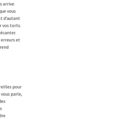
 arrive.
 que vous
st d’autant
r vos torts.
décanter.
 erreurs et
 rend
reilles pour
 vous parle,
des
s
dre