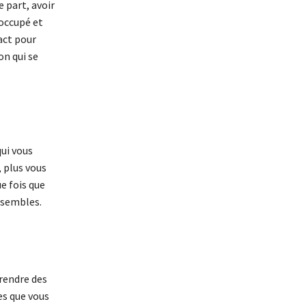
 part, avoir
occupé et
act pour
on qui se
qui vous
, plus vous
e fois que
ensembles.
prendre des
es que vous