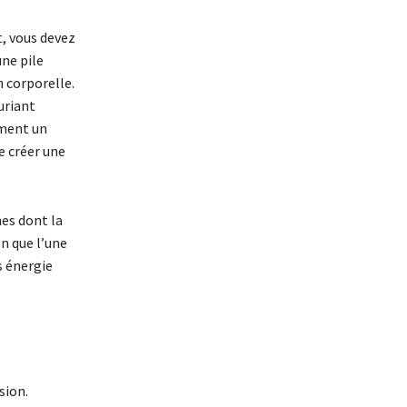
t, vous devez
une pile
n corporelle.
uriant
ement un
e créer une
es dont la
en que l’une
s énergie
sion.