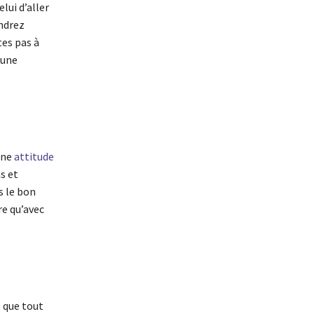
lui d’aller
endrez
tes pas à
’une
une
attitude
ns et
s le bon
re qu’avec
 que tout