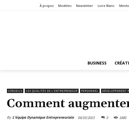
À propos
Modèles
Newsletter
Livre Blanc
Menti
BUSINESS
CRÉAT
CONSEILS
LES QUALITÉS DE L'ENTREPRENEUR
PERSONNEL
DÉVELOPPEMENT 
Comment augmenter 
By
L'équipe Dynamique Entrepreneuriale
04/03/2023
0
1880