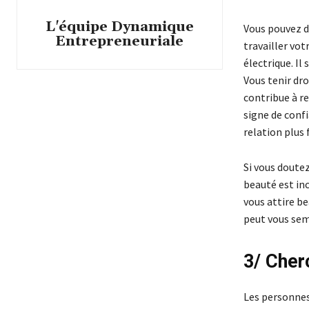
L'équipe Dynamique
Vous pouvez d
Entrepreneuriale
travailler vot
électrique. Il
Vous tenir dro
contribue à r
signe de confi
relation plus 
Si vous doute
beauté est inc
vous attire b
peut vous sem
3/ Cher
Les personnes