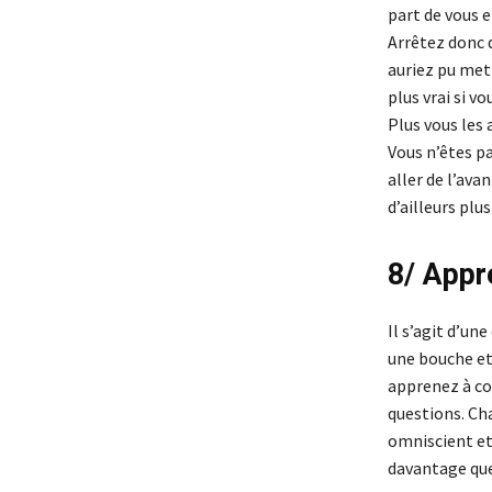
part de vous e
Arrêtez donc d
auriez pu mett
plus vrai si v
Plus vous les
Vous n’êtes p
aller de l’ava
d’ailleurs pl
8/ Appr
Il s’agit d’un
une bouche et 
apprenez à con
questions. Ch
omniscient et
davantage que