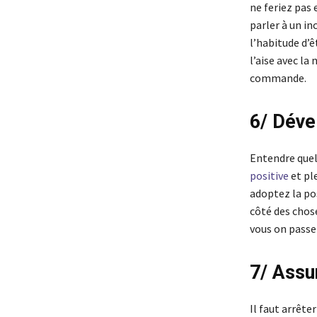
ne feriez pas
parler à un in
l’habitude d’ê
l’aise avec la
commande.
6/ Déve
Entendre quel
positive
et ple
adoptez la pos
côté des chose
vous on pass
7/ Ass
Il faut arrêt