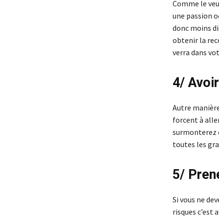
Comme le veut 
une passion o
donc moins dis
obtenir la rec
verra dans vot
4/ Avoi
Autre manière 
forcent à alle
surmonterez d
toutes les gr
5/ Pren
Si vous ne dev
risques c’est 