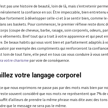
est pas une histoire de beauté, loin de là, mais s’entretenir perme
néralement la confiance en soi. Être impeccable, bien entretenu 
bue fortement à développer celle-ci et à se sentir bien, comme le 
 dans ses baskets. Pour commencer, le premier réflexe reste donc 
 corps (coupe de cheveux, barbe, rasage, soin corporels, odeurs, 
os vêtements. Bref tout qui a trait à votre apparence et qui peut e
re. De beaux habits qui vous vont bien et parfaitement adaptés à v
valoir par exemple des compliments qui renforceront la confiance 
t loin de tout faire, elle peut en tous cas vous conduire à vous sen
ra votre charisme
par voie de conséquence.
aillez votre langage corporel
 ce que nous exprimons ne passe pas par des mots mais bien par n
l reste souvent considéré que nos mots ne représentent que 7% de 
suffit d’ailleurs de prendre la même phrase mais dite avec des tons
re que le message ne sera pas le même.