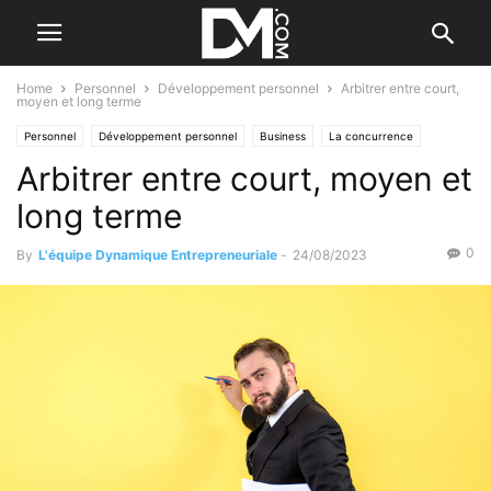
Home
Personnel
Développement personnel
Arbitrer entre court,
moyen et long terme
Personnel
Développement personnel
Business
La concurrence
Arbitrer entre court, moyen et
Créer
Le B.A. BA de la stratégie
Les stratégies originales
long terme
0
By
L'équipe Dynamique Entrepreneuriale
-
24/08/2023