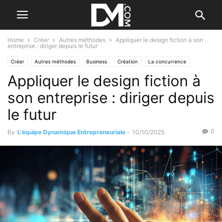
Home
Créer
Autres méthodes
Appliquer le design fiction à son
entreprise : diriger depuis le futur
Créer
Autres méthodes
Business
Création
La concurrence
Appliquer le design fiction à
Reprendre/Céder
Le marché
son entreprise : diriger depuis
le futur
0
By
L'équipe Dynamique Entrepreneuriale
-
10/10/2025