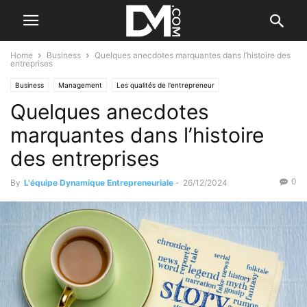
Home
Business
Quelques anecdotes marquantes dans l’histoire des
entreprises
Business
Management
Les qualités de l'entrepreneur
Quelques anecdotes
marquantes dans l’histoire
des entreprises
0
By
L'équipe Dynamique Entrepreneuriale
-
26/12/2024