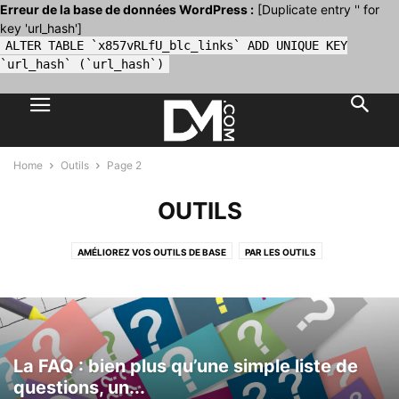
Erreur de la base de données WordPress :
[Duplicate entry '' for
key 'url_hash']
ALTER TABLE `x857vRLfU_blc_links` ADD UNIQUE KEY
`url_hash` (`url_hash`)
Home
Outils
Page 2
OUTILS
AMÉLIOREZ VOS OUTILS DE BASE
PAR LES OUTILS
La FAQ : bien plus qu’une simple liste de
questions, un...