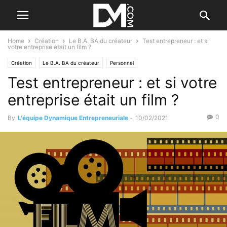
Home
Création
Le B.A. BA du créateur
Test entrepreneur : et si
votre entreprise était un film ?
Création
Le B.A. BA du créateur
Personnel
Test entrepreneur : et si votre
entreprise était un film ?
0
By
L'équipe Dynamique Entrepreneuriale
-
10/02/2021