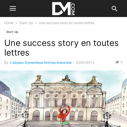
Home
Start-Up
Une success story en toutes lettres
Start-Up
Une success story en toutes
lettres
0
By
L'équipe Dynamique Entrepreneuriale
-
23/01/2013