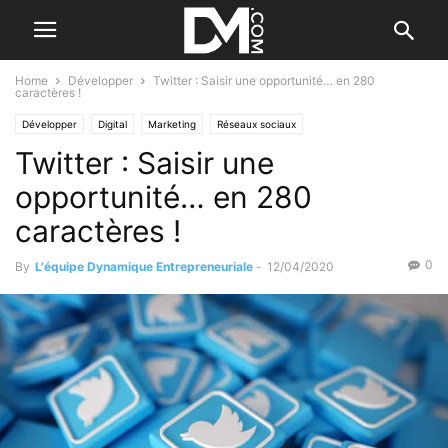
Home
Développer
Twitter : Saisir une opportunité… en 280
caractères !
Développer
Digital
Marketing
Réseaux sociaux
Twitter : Saisir une
opportunité… en 280
caractères !
0
By
L'équipe Dynamique Entrepreneuriale
-
12/04/2020