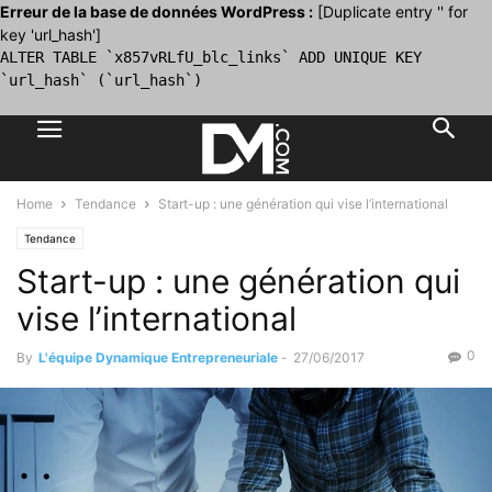
Erreur de la base de données WordPress :
[Duplicate entry '' for
key 'url_hash']
ALTER TABLE `x857vRLfU_blc_links` ADD UNIQUE KEY
`url_hash` (`url_hash`)
Home
Tendance
Start-up : une génération qui vise l’international
Tendance
Start-up : une génération qui
vise l’international
0
By
L'équipe Dynamique Entrepreneuriale
-
27/06/2017