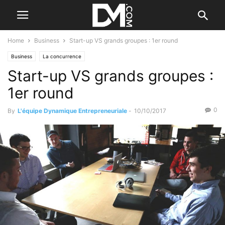
Home
Business
Start-up VS grands groupes : 1er round
Business
La concurrence
Start-up VS grands groupes :
1er round
0
By
L'équipe Dynamique Entrepreneuriale
-
10/10/2017