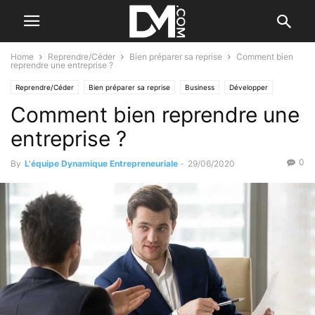
Home
Reprendre/Céder
Bien préparer sa reprise
Comment bien
reprendre une entreprise ?
Reprendre/Céder
Bien préparer sa reprise
Business
Développer
Comment bien reprendre une
Conseils
entreprise ?
0
By
L'équipe Dynamique Entrepreneuriale
-
29/06/2020