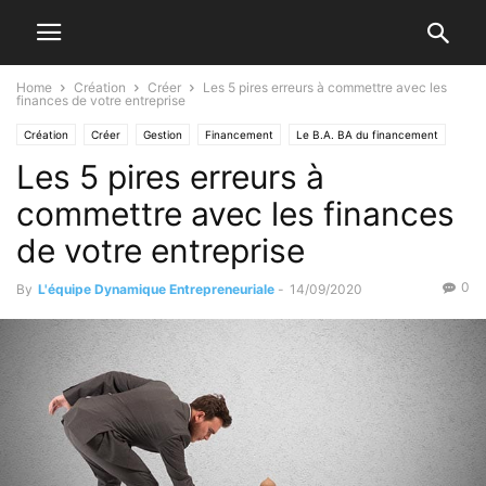
Home
Création
Créer
Les 5 pires erreurs à commettre avec les
finances de votre entreprise
Création
Créer
Gestion
Financement
Le B.A. BA du financement
Les 5 pires erreurs à
commettre avec les finances
de votre entreprise
0
By
L'équipe Dynamique Entrepreneuriale
-
14/09/2020