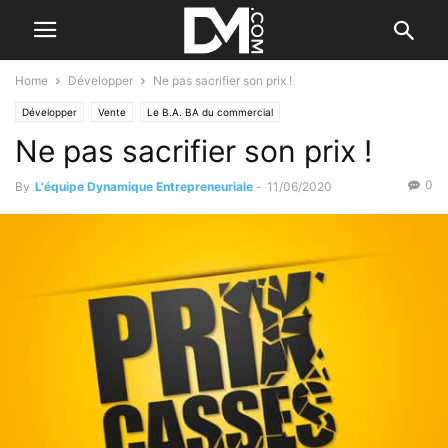
Home
Développer
Ne pas sacrifier son prix !
Développer
Vente
Le B.A. BA du commercial
Ne pas sacrifier son prix !
0
By
L'équipe Dynamique Entrepreneuriale
-
11/06/2020