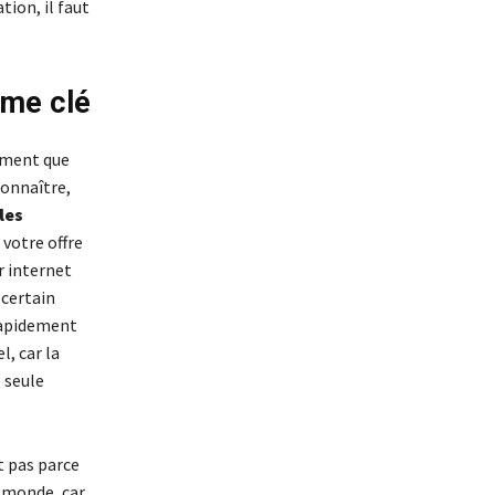
tion, il faut
mme clé
ement que
connaître,
les
 votre offre
r internet
 certain
rapidement
l, car la
e seule
t pas parce
 monde, car