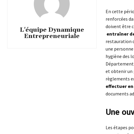
En cette pério
renforcées da
doivent être 
L'équipe Dynamique
entraîner d
Entrepreneuriale
restauration q
une personne 
hygiène des lo
Départemental
et obtenir un 
règlements en
effectuer e
documents adm
Une ouv
Les étapes pou