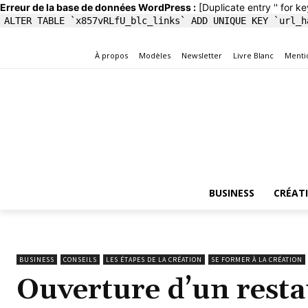
Erreur de la base de données WordPress :
[Duplicate entry '' for ke
ALTER TABLE `x857vRLfU_blc_links` ADD UNIQUE KEY `url_h
À propos
Modèles
Newsletter
Livre Blanc
Menti
BUSINESS
CRÉAT
BUSINESS
CONSEILS
LES ÉTAPES DE LA CRÉATION
SE FORMER À LA CRÉATION
Ouverture d’un resta