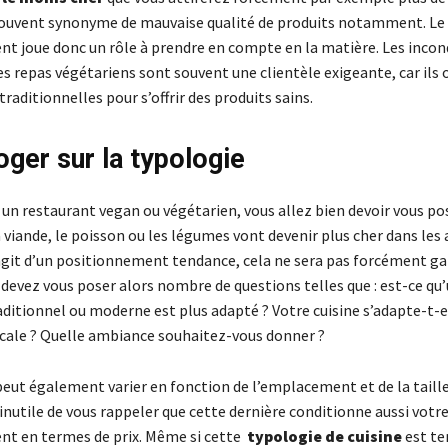
souvent synonyme de mauvaise qualité de produits notamment. Le
t joue donc un rôle à prendre en compte en la matière. Les incon
s repas végétariens sont souvent une clientèle exigeante, car ils 
traditionnelles pour s’offrir des produits sains.
oger sur la typologie
 un restaurant vegan ou végétarien, vous allez bien devoir vous po
la viande, le poisson ou les légumes vont devenir plus cher dans les
s’agit d’un positionnement tendance, cela ne sera pas forcément g
 devez vous poser alors nombre de questions telles que : est-ce qu
ditionnel ou moderne est plus adapté ? Votre cuisine s’adapte-t-el
cale ? Quelle ambiance souhaitez-vous donner ?
peut également varier en fonction de l’emplacement et de la taille
t inutile de vous rappeler que cette dernière conditionne aussi votr
t en termes de prix. Même si cette
typologie de cuisine
est te