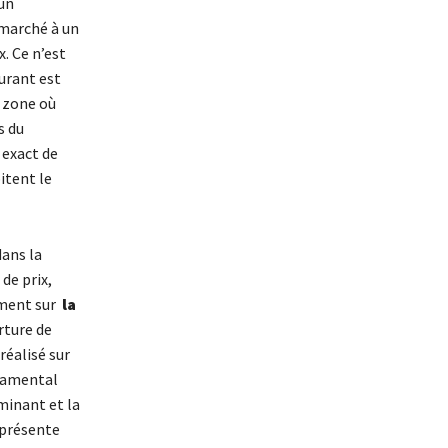
un
 marché à un
. Ce n’est
urant est
 zone où
s du
 exact de
itent le
ans la
de prix,
mment sur
la
rture de
réalisé sur
ndamental
minant et la
 présente