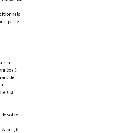
ditionnels
ont quitté
ser la
 années à
arant de
’un
le à la
 de votre
e
ndance, il