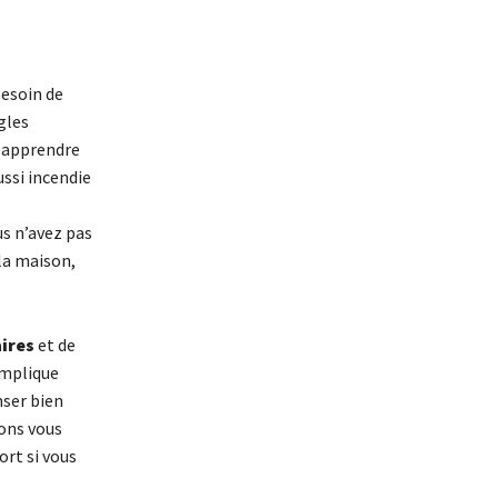
besoin de
gles
 apprendre
ssi incendie
us n’avez pas
 la maison,
aires
et de
implique
nser bien
ions vous
rt si vous