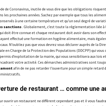
de de Coronavirus, inutile de vous dire que les obligations risquent
ns les prochaines années. Sachez par exemple que tous les aliment
conservés à une certaine température et qu’un seul degré de variat
es sanctions
. Globalement, c’est toute la réglementation liée à 
ui doit être connue et chaque restaurant doit avoir dans son effec
ayant effectué une formation en hygiène alimentaire, mais égal
caux. N’oubliez pas que vous devrez vous déclarer auprès de la Dir
e en Charge de la Protection des Populations (DDCPP) qui vous 
permis d’exploitation de la mairie, qui vous sensibilisera aux lois e
cadrant votre activité. Ces démarches administratives sont touj
n amont
afin de ne pas retarder l’ouverture pour un simple retard 
inistratifs.
erture de restaurant … comme une a
r ouvrir un restaurant ne diffèrent cependant pas et il vous faudr