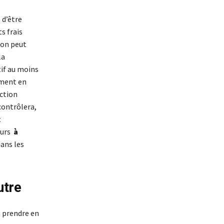
 d’être
s frais
ion peut
la
tif au moins
ement en
ection
contrôlera,
t
ours
à
dans les
utre
a prendre en