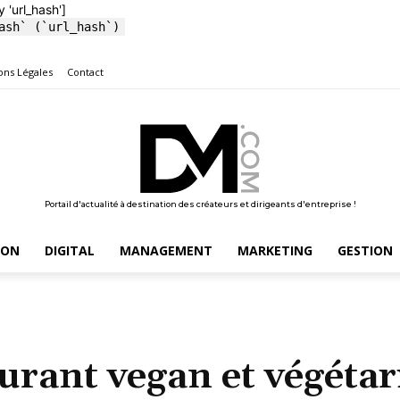
y 'url_hash']
ash` (`url_hash`)
ons Légales
Contact
Portail d'actualité à destination des créateurs et dirigeants d'entreprise !
ION
DIGITAL
MANAGEMENT
MARKETING
GESTION
urant vegan et végétar