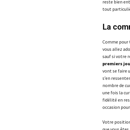
reste bien ent
tout particu
La comm
Comme pour to
vous allez ado
sauf si votre 
premiers jo
vont se faire 
s’en ressenten
nombre de cur
une fois la cu
fidélité en re
occasion pour 
Votre positio
que vous êtes