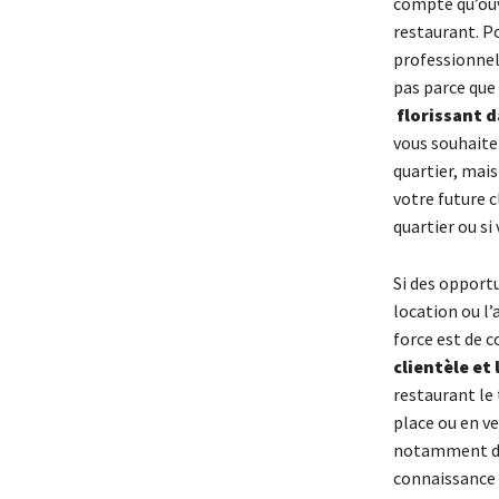
compte qu’ouv
restaurant. P
professionnel
pas parce que 
florissant d
vous souhaite
quartier, mais
votre future c
quartier ou si
Si des opport
location ou l
force est de 
clientèle et 
restaurant le 
place ou en v
notamment dan
connaissance c