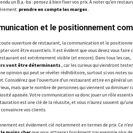
endu un B.a.-ba : pensez à bien fixer vos prix. À noter qu’en restaura
lièrement
prendre en compte les marges
.
unication et le positionnement co
ute ouverture de restaurant, la communication et le positionn
pter vont être essentiels. Il est évident que vous devez vous faire 
restaurant est extrêmement visible (et encore). Dans tous les cas,
urs vont être déterminants
, car les curieux qui viendront tester
une opinion qui peut se révéler rédhibitoire, surtout si vos notes su
t. Considérez que l’ouverture d’un restaurant attire en général un
ieux, mais que le nombre de personnes qui viennent va diminuer 
riosité apaisée. Votre communication va donc jouer un rôle essentie
stauration est une clé de la réussite, et vous n’aurez souvent qu’un
convaincre vos clients.
nnement est évidement clé notamment en termes de prix. Ce n’es
le moins cher
que vous attirerez forcément par exemple plus de