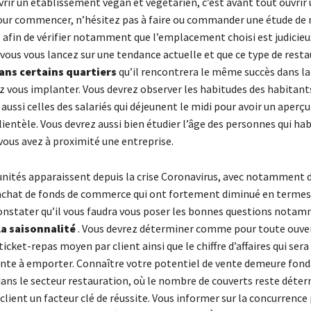
rir un établissement vegan et végétarien, c’est avant tout ouvrir 
our commencer, n’hésitez pas à faire ou commander une étude de
 afin de vérifier notamment que l’emplacement choisi est judicieux
vous vous lancez sur une tendance actuelle et que ce type de resta
ans certains quartiers
qu’il rencontrera le même succès dans la
z vous implanter. Vous devrez observer les habitudes des habitant
 aussi celles des salariés qui déjeunent le midi pour avoir un aperçu
lientèle. Vous devrez aussi bien étudier l’âge des personnes qui hab
 vous avez à proximité une entreprise.
unités apparaissent depuis la crise Coronavirus, avec notamment d
’achat de fonds de commerce qui ont fortement diminué en termes 
constater qu’il vous faudra vous poser les bonnes questions nota
la saisonnalité
. Vous devrez déterminer comme pour toute ouve
ticket-repas moyen par client ainsi que le chiffre d’affaires qui sera 
ente à emporter. Connaître votre potentiel de vente demeure fo
s le secteur restauration, où le nombre de couverts reste déter
lient un facteur clé de réussite. Vous informer sur la concurrence