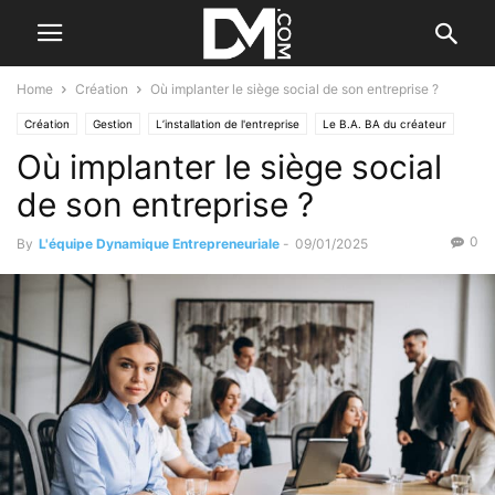
Home
Création
Où implanter le siège social de son entreprise ?
Création
Gestion
L’installation de l'entreprise
Le B.A. BA du créateur
Où implanter le siège social
Les étapes de la création
de son entreprise ?
0
By
L'équipe Dynamique Entrepreneuriale
-
09/01/2025