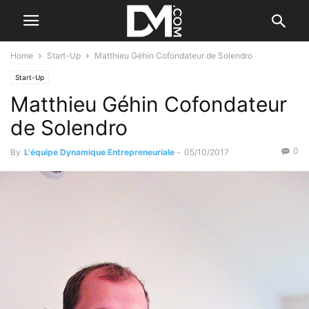
Home
Start-Up
Matthieu Géhin Cofondateur de Solendro
Start-Up
Matthieu Géhin Cofondateur
de Solendro
0
By
L'équipe Dynamique Entrepreneuriale
-
05/10/2017