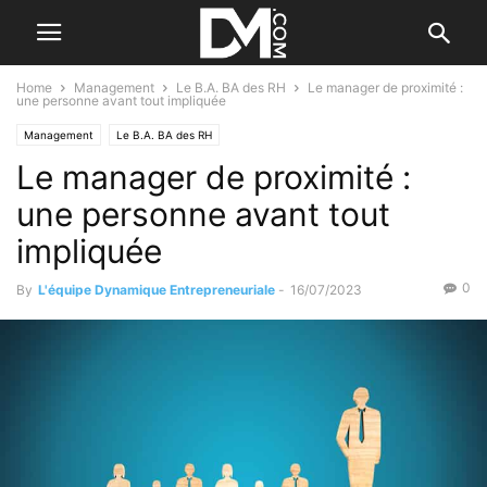
Home
Management
Le B.A. BA des RH
Le manager de proximité :
une personne avant tout impliquée
Management
Le B.A. BA des RH
Le manager de proximité :
une personne avant tout
impliquée
0
By
L'équipe Dynamique Entrepreneuriale
-
16/07/2023