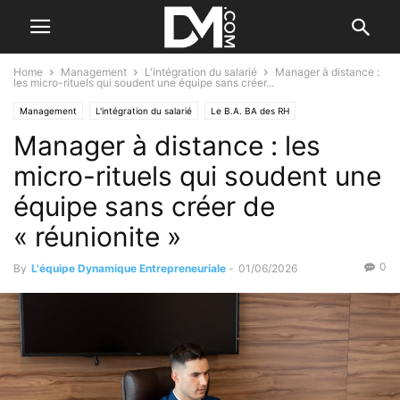
Home
Management
L'intégration du salarié
Manager à distance :
les micro-rituels qui soudent une équipe sans créer...
Management
L'intégration du salarié
Le B.A. BA des RH
Manager à distance : les
Motiver ses salariés
micro-rituels qui soudent une
équipe sans créer de
« réunionite »
0
By
L'équipe Dynamique Entrepreneuriale
-
01/06/2026