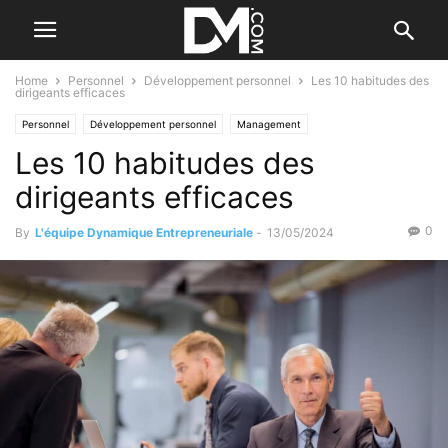
Home
Personnel
Développement personnel
Les 10 habitudes des
dirigeants efficaces
Personnel
Développement personnel
Management
Les 10 habitudes des
Les qualités de l'entrepreneur
dirigeants efficaces
0
By
L'équipe Dynamique Entrepreneuriale
-
13/05/2024